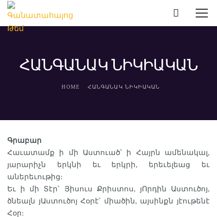
ՀԱՆԳԱՆԱԿ ՆԻԿԻԱԿԱՆ
HOME
ՀԱՆԳԱՆԱԿ ՆԻԿԻԱԿԱՆ
Գրաբար
Հաւատամք ի մի Աստուած՝ ի Հայրն ամենակալ,
յարարիչն երկնի եւ երկրի, երեւելեաց եւ
աներեւութից:
Եւ ի մի Տէր՝ Յիսուս Քրիստոս, յՈրդին Աստուծոյ,
ծնեալն յԱստուծոյ Հօրէ՝ միածին, այսինքն յէութենէ
Հօր: