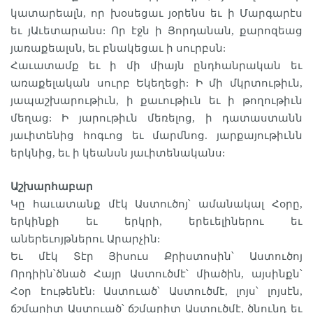
կատարեալն, որ խօսեցաւ յօրենս եւ ի Մարգարէս
եւ յԱւետարանս: Որ էջն ի Յորդանան, քարոզեաց
յառաքեալսն, եւ բնակեցաւ ի սուրբսն:
Հաւատամք եւ ի մի միայն ընդհանրական եւ
առաքելական սուրբ Եկեղեցի: Ի մի մկրտութիւն,
յապաշխարութիւն, ի քաւութիւն եւ ի թողութիւն
մեղաց: Ի յարութիւն մեռելոց, ի դատաստանն
յաւիտենից հոգւոց եւ մարմնոց. յարքայութիւնն
երկնից, եւ ի կեանսն յաւիտենականս:
Աշխարհաբար
Կը հաւատանք մէկ Աստուծոյ՝ ամանակալ Հօրը,
երկինքի եւ երկրի, երեւելիներու եւ
աներեւոյթներու Արարչին:
Եւ մէկ Տէր Յիսուս Քրիստոսին՝ Աստուծոյ
Որդիին՝ծնած Հայր Աստուծմէ՝ միածին, այսինքն՝
Հօր էութենէն: Աստուած՝ Աստուծմէ, լոյս՝ լոյսէն,
ճշմարիտ Աստուած՝ ճշմարիտ Աստուծմէ, ծնունդ եւ