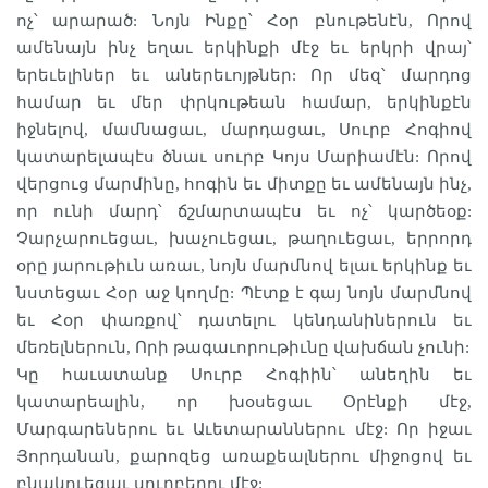
ոչ՝ արարած: Նոյն Ինքը՝ Հօր բնութենէն, Որով
ամենայն ինչ եղաւ երկինքի մէջ եւ երկրի վրայ՝
երեւելիներ եւ աներեւոյթներ: Որ մեզ՝ մարդոց
համար եւ մեր փրկութեան համար, երկինքէն
իջնելով, մամնացաւ, մարդացաւ, Սուրբ Հոգիով
կատարելապէս ծնաւ սուրբ Կոյս Մարիամէն: Որով
վերցուց մարմինը, հոգին եւ միտքը եւ ամենայն ինչ,
որ ունի մարդ՝ ճշմարտապէս եւ ոչ՝ կարծեօք:
Չարչարուեցաւ, խաչուեցաւ, թաղուեցաւ, երրորդ
օրը յարութիւն առաւ, նոյն մարմնով ելաւ երկինք եւ
նստեցաւ Հօր աջ կողմը: Պէտք է գայ նոյն մարմնով
եւ Հօր փառքով՝ դատելու կենդանիներուն եւ
մեռելներուն, Որի թագաւորութիւնը վախճան չունի:
Կը հաւատանք Սուրբ Հոգիին՝ անեղին եւ
կատարեալին, որ խօսեցաւ Օրէնքի մէջ,
Մարգարեներու եւ Աւետարաններու մէջ: Որ իջաւ
Յորդանան, քարոզեց առաքեալներու միջոցով եւ
բնակուեցաւ սուրբերու մէջ: