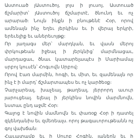
Աստուած յԱստուծոյ, լոյս ի լուսոյ, Աստուած
ճշմարիտ՝ յԱստուծոյ ճշմարտէ, ծնունդ եւ ոչ
արարած: Նույն ինքն ի բնութենէ Հօր, որով
ամենայն ինչ եղեւ յերկինս եւ ի վերայ երկրի,
երեւելիք եւ աներեւոյթք:
Որ յաղագս մեր՝ մարդկան, եւ վասն մերոյ
փրկութեան իջեալ ի յերկնից՝ մարմնացաւ,
մարդացաւ, ծնաւ կատարելապէս ի Մարիամայ
սրբոյ կուսէն՝ Հոգւովն Սրբով:
Որով Էառ մարմին, հոգի, եւ միտ, եւ զամենայն որ
ինչ է ի մարդ՝ ճշմարտապես եւ ոչ կարծեօք:
Չարչարեալ, խաչեալ, թաղեալ, յերրորդ աւուր
յարուցեալ. ելեալ ի յերկինս նովին մարմնովն,
նստաւ ընդ աջմէ Հօր:
Գալոց է նովին մամնովն եւ փառօք Հօր ի դատել
զկենդանիս եւ զմեռեալս. որոյ թագաւորութեանն ոչ
գոյ վախճան:
Հաւատամք եւ ի Սուրբ Հոգին, յանեղն եւ ի