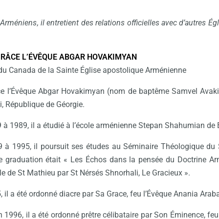
méniens, il entretient des relations officielles avec d’autres Égli
GRÂCE L’ÉVÊQUE ABGAR HOVAKIMYAN
du Canada de la Sainte Église apostolique Arménienne
e l’Évêque Abgar Hovakimyan (nom de baptême Samvel Avakimy
, République de Géorgie.
 à 1989, il a étudié à l’école arménienne Stepan Shahumian de 
 à 1995, il poursuit ses études au Séminaire Théologique du 
e graduation était « Les Échos dans la pensée du Doctrine Arm
le de St Mathieu par St Nérsés Shnorhali, Le Gracieux ».
 il a été ordonné diacre par Sa Grace, feu l’Évêque Anania Araba
in 1996, il a été ordonné prêtre célibataire par Son Éminence, f