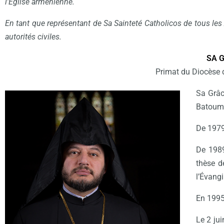
l’Église arménienne.
En tant que représentant de Sa Sainteté Catholicos de tous les Ar
autorités civiles.
SA 
Primat du Diocèse 
Sa Grâc
Batoumi
De 1979
De 1989
thèse d
l’Évangi
En 1995,
Le 2 ju