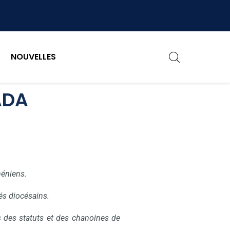
NOUVELLES
ADA
méniens.
tés diocésains.
es des statuts et des chanoines de