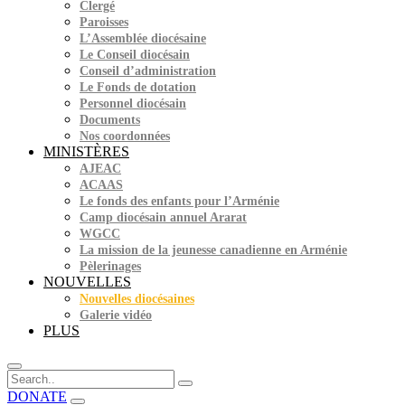
Clergé
Paroisses
L’Assemblée diocésaine
Le Conseil diocésain
Conseil d’administration
Le Fonds de dotation
Personnel diocésain
Documents
Nos coordonnées
MINISTÈRES
AJEAC
ACAAS
Le fonds des enfants pour l’Arménie
Camp diocésain annuel Ararat
WGCC
La mission de la jeunesse canadienne en Arménie
Pèlerinages
NOUVELLES
Nouvelles diocésaines
Galerie vidéo
PLUS
DONATE