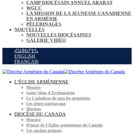
CAMP DIOCÉSAIN ANNUEL ARARAT
WGCC
LA MISSION DE LA JEUNESSE CANADIENNE
EN ARMÉNIE
PÈLERINAGES
NOUVELLES
NOUVELLES DIOCÉSAINES
GALERIE VIDÉO
ՀԱՅԵՐԷՆ
ENGLISH
FRANÇAIS
L’ÉGLISE ARMÉNIENNE
Histoire
Saint-Siège d’Etchmiadzin
Le Catholicos de tous les arméniens
Les sièges patriarcaux
Diocèses
DIOCÈSE DU CANADA
Histoire
Primat de l’Église arménienne du Canada
Les anciens primats