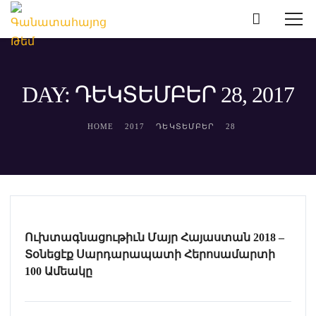
DAY: ԴԵԿՏԵՄԲԵՐ 28, 2017
HOME
2017
ԴԵԿՏԵՄԲԵՐ
28
Ուխտագնացութիւն Մայր Հայաստան 2018 –
Տօնեցէք Սարդարապատի Հերոսամարտի
100 Ամեակը