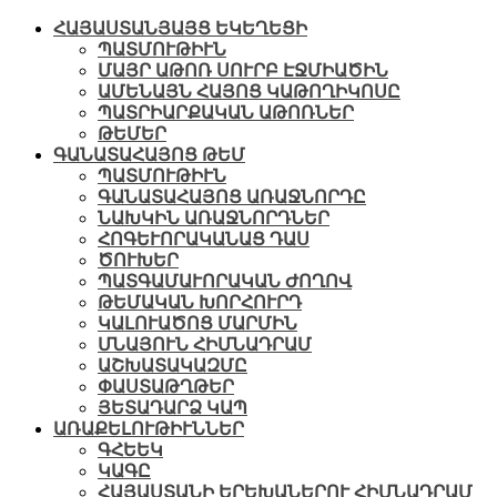
ՀԱՅԱՍՏԱՆՅԱՅՑ ԵԿԵՂԵՑԻ
ՊԱՏՄՈՒԹԻՒՆ
ՄԱՅՐ ԱԹՈՌ ՍՈՒՐԲ ԷՋՄԻԱԾԻՆ
ԱՄԵՆԱՅՆ ՀԱՅՈՑ ԿԱԹՈՂԻԿՈՍԸ
ՊԱՏՐԻԱՐՔԱԿԱՆ ԱԹՈՌՆԵՐ
ԹԵՄԵՐ
ԳԱՆԱՏԱՀԱՅՈՑ ԹԵՄ
ՊԱՏՄՈՒԹԻՒՆ
ԳԱՆԱՏԱՀԱՅՈՑ ԱՌԱՋՆՈՐԴԸ
ՆԱԽԿԻՆ ԱՌԱՋՆՈՐԴՆԵՐ
ՀՈԳԵՒՈՐԱԿԱՆԱՑ ԴԱՍ
ԾՈՒԽԵՐ
ՊԱՏԳԱՄԱՒՈՐԱԿԱՆ ԺՈՂՈՎ
ԹԵՄԱԿԱՆ ԽՈՐՀՈՒՐԴ
ԿԱԼՈՒԱԾՈՑ ՄԱՐՄԻՆ
ՄՆԱՅՈՒՆ ՀԻՄՆԱԴՐԱՄ
ԱՇԽԱՏԱԿԱԶՄԸ
ՓԱՍՏԱԹՂԹԵՐ
ՅԵՏԱԴԱՐՁ ԿԱՊ
ԱՌԱՔԵԼՈՒԹԻՒՆՆԵՐ
ԳՀԵԵԿ
ԿԱԳԸ
ՀԱՅԱՍՏԱՆԻ ԵՐԵԽԱՆԵՐՈՒ ՀԻՄՆԱԴՐԱՄ