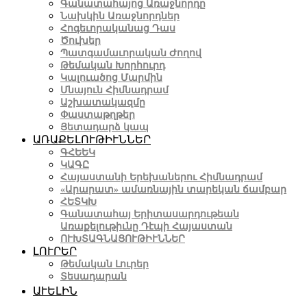
Գանատահայոց Առաջնորդը
Նախկին Առաջնորդներ
Հոգեւորականաց Դաս
Ծուխեր
Պատգամաւորական Ժողով
Թեմական Խորհուրդ
Կալուածոց Մարմին
Մնայուն Հիմնադրամ
Աշխատակազմը
Փաստաթղթեր
Յետադարձ կապ
ԱՌԱՔԵԼՈՒԹԻՒՆՆԵՐ
ԳՀԵԵԿ
ԿԱԳԸ
Հայաստանի Երեխաներու Հիմնադրամ
«Արարատ» ամառնային տարեկան ճամբար
ՀԵՏԿԽ
Գանատահայ Երիտասարդութեան
Առաքելութիւնը Դէպի Հայաստան
ՈՒԽՏԱԳՆԱՑՈՒԹԻՒՆՆԵՐ
ԼՈՒՐԵՐ
Թեմական Լուրեր
Տեսադարան
ԱՒԵԼԻՆ