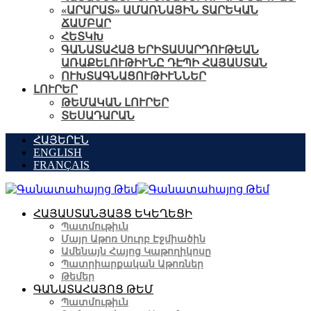
«ԱՐԱՐԱՏ» ԱՄԱՌՆԱՅԻՆ ՏԱՐԵԿԱՆ
ՃԱՄԲԱՐ
ՀԵՏԿԽ
ԳԱՆԱՏԱՀԱՅ ԵՐԻՏԱՍԱՐԴՈՒԹԵԱՆ
ԱՌԱՔԵԼՈՒԹԻՒՆԸ ԴԷՊԻ ՀԱՅԱՍՏԱՆ
ՈՒԽՏԱԳՆԱՑՈՒԹԻՒՆՆԵՐ
ԼՈՒՐԵՐ
ԹԵՄԱԿԱՆ ԼՈՒՐԵՐ
ՏԵՍԱԴԱՐԱՆ
ՀԱՅԵՐԷՆ
ENGLISH
FRANÇAIS
ՀԱՅԱՍՏԱՆՅԱՅՑ ԵԿԵՂԵՑԻ
Պատմութիւն
Մայր Աթոռ Սուրբ Էջմիածին
Ամենայն Հայոց Կաթողիկոսը
Պատրիարքական Աթոռներ
Թեմեր
ԳԱՆԱՏԱՀԱՅՈՑ ԹԵՄ
Պատմութիւն