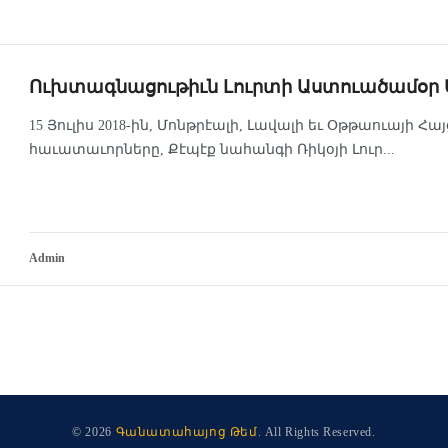
Ուխտագնացութիւն Լուրտի Աստուածամօր 
15 Յուլիս 2018-ին, Մոնթրէալի, Լավալի եւ Օթթաուայի Հ
հաւատաւորները, Քէպէք նահանգի Ռիկօյի Լուր...
Admin
© 2026
Գանատահայոց Թեմ
. All Rights Reserved.