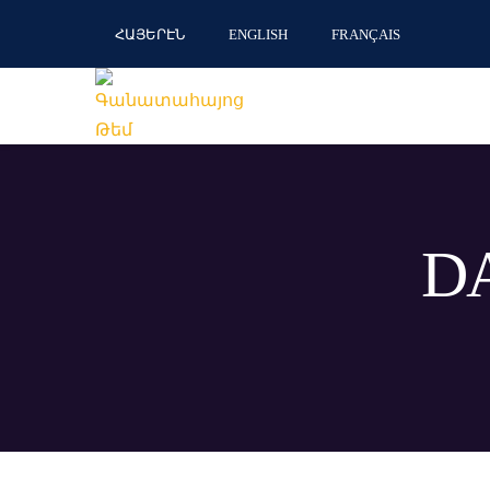
ՀԱՅԵՐԷՆ
ENGLISH
FRANÇAIS
DA