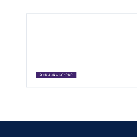
ԹԵՄԱԿԱՆ ԼՈՒՐԵՐ