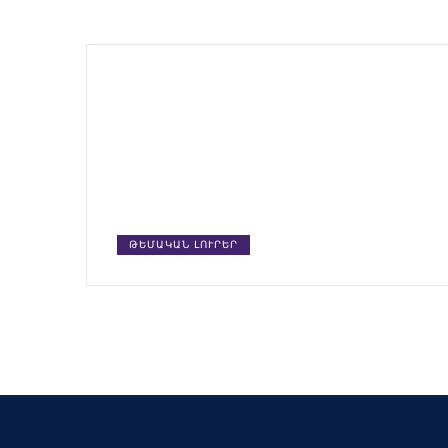
ԹԵՄԱԿԱՆ ԼՈՒՐԵՐ