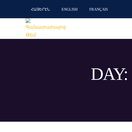
ՀԱՅԵՐԷՆ
ENGLISH
FRANÇAIS
DAY: