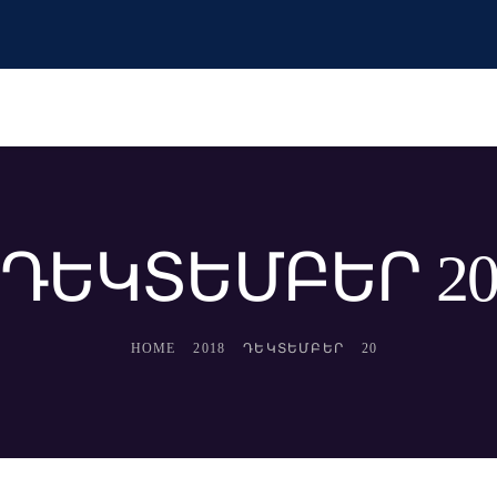
 ԴԵԿՏԵՄԲԵՐ 20,
HOME
2018
ԴԵԿՏԵՄԲԵՐ
20