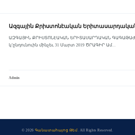
Ազգային Քրիստոնէական Երիտասարդական
ԱԶԳԱՅԻՆ ՔՐԻՍՏՈՆԷԱԿԱՆ ԵՐԻՏԱՍԱՐԴԱԿԱՆ ԳԱԳԱԹԱԺՈՂՈՎ
կ՚ընդունուին մինչեւ 31 Մարտ 2019 ԾՐԱԳԻՐ Ամ...
Admin
© 2026
Գանատահայոց Թեմ
. All Rights Reserved.