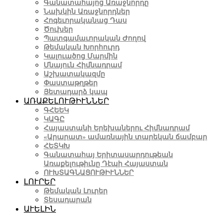
Գանատահայոց Առաջնորդը
Նախկին Առաջնորդներ
Հոգեւորականաց Դաս
Ծուխեր
Պատգամաւորական Ժողով
Թեմական Խորհուրդ
Կալուածոց Մարմին
Մնայուն Հիմնադրամ
Աշխատակազմը
Փաստաթղթեր
Յետադարձ կապ
ԱՌԱՔԵԼՈՒԹԻՒՆՆԵՐ
ԳՀԵԵԿ
ԿԱԳԸ
Հայաստանի Երեխաներու Հիմնադրամ
«Արարատ» ամառնային տարեկան ճամբար
ՀԵՏԿԽ
Գանատահայ Երիտասարդութեան
Առաքելութիւնը Դէպի Հայաստան
ՈՒԽՏԱԳՆԱՑՈՒԹԻՒՆՆԵՐ
ԼՈՒՐԵՐ
Թեմական Լուրեր
Տեսադարան
ԱՒԵԼԻՆ