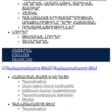
«ԱՐԱՐԱՏ» ԱՄԱՌՆԱՅԻՆ ՏԱՐԵԿԱՆ
ՃԱՄԲԱՐ
ՀԵՏԿԽ
ԳԱՆԱՏԱՀԱՅ ԵՐԻՏԱՍԱՐԴՈՒԹԵԱՆ
ԱՌԱՔԵԼՈՒԹԻՒՆԸ ԴԷՊԻ ՀԱՅԱՍՏԱՆ
ՈՒԽՏԱԳՆԱՑՈՒԹԻՒՆՆԵՐ
ԼՈՒՐԵՐ
ԹԵՄԱԿԱՆ ԼՈՒՐԵՐ
ՏԵՍԱԴԱՐԱՆ
ՀԱՅԵՐԷՆ
ENGLISH
FRANÇAIS
ՀԱՅԱՍՏԱՆՅԱՅՑ ԵԿԵՂԵՑԻ
Պատմութիւն
Մայր Աթոռ Սուրբ Էջմիածին
Ամենայն Հայոց Կաթողիկոսը
Պատրիարքական Աթոռներ
Թեմեր
ԳԱՆԱՏԱՀԱՅՈՑ ԹԵՄ
Պատմութիւն