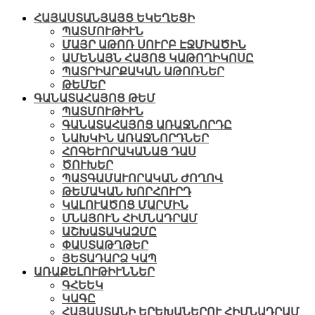
ՀԱՅԱՍՏԱՆՅԱՅՑ ԵԿԵՂԵՑԻ
ՊԱՏՄՈՒԹԻՒՆ
ՄԱՅՐ ԱԹՈՌ ՍՈՒՐԲ ԷՋՄԻԱԾԻՆ
ԱՄԵՆԱՅՆ ՀԱՅՈՑ ԿԱԹՈՂԻԿՈՍԸ
ՊԱՏՐԻԱՐՔԱԿԱՆ ԱԹՈՌՆԵՐ
ԹԵՄԵՐ
ԳԱՆԱՏԱՀԱՅՈՑ ԹԵՄ
ՊԱՏՄՈՒԹԻՒՆ
ԳԱՆԱՏԱՀԱՅՈՑ ԱՌԱՋՆՈՐԴԸ
ՆԱԽԿԻՆ ԱՌԱՋՆՈՐԴՆԵՐ
ՀՈԳԵՒՈՐԱԿԱՆԱՑ ԴԱՍ
ԾՈՒԽԵՐ
ՊԱՏԳԱՄԱՒՈՐԱԿԱՆ ԺՈՂՈՎ
ԹԵՄԱԿԱՆ ԽՈՐՀՈՒՐԴ
ԿԱԼՈՒԱԾՈՑ ՄԱՐՄԻՆ
ՄՆԱՅՈՒՆ ՀԻՄՆԱԴՐԱՄ
ԱՇԽԱՏԱԿԱԶՄԸ
ՓԱՍՏԱԹՂԹԵՐ
ՅԵՏԱԴԱՐՁ ԿԱՊ
ԱՌԱՔԵԼՈՒԹԻՒՆՆԵՐ
ԳՀԵԵԿ
ԿԱԳԸ
ՀԱՅԱՍՏԱՆԻ ԵՐԵԽԱՆԵՐՈՒ ՀԻՄՆԱԴՐԱՄ