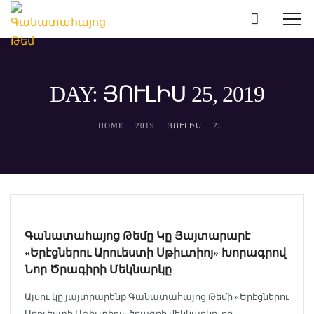
DAY: ՅՈՒԼԻՍ 25, 2019
HOME
2019
ՅՈՒԼԻՍ
25
ԹԵՄԱԿԱՆ ԼՈՒՐԵՐ
Գանատահայոց Թեմը Կը Յայտարարէ
«Երէցներու Արուեստի Սթիւտիոյ» Խորագրով
Նոր Ծրագիրի Մեկնարկը
Այսու կը յայտրարենք Գանատահայոց Թեմի «Երէցներու
Արուեստի Սթիւտիոյ» ծրագրի մեկնարկը, որ