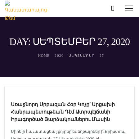
DAY: ՍԵՊՏԵՄԲԵՐ 27, 2020
HOME
2020
ՍԵՊՏԵՄԲԵՐ
27
ՀԱՅԱՍՏԱՆ
Առաջնորդ Սրբազան Հօր Կոչը՝ Արցախի
Հանրապետութեան Դէմ Ատրպէյճանի
Իրագործած Յարձակումներու Մասին
Սիրելի հաւատացեալ քոյրեր եւ եղբայրներ ի Քրիստոս,
Այսօր առաւօտեան, 27 Սեպտեմբեր 2020-ին,