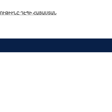
ՈՒԹԻՒՆԸ ԴԷՊԻ ՀԱՅԱՍՏԱՆ