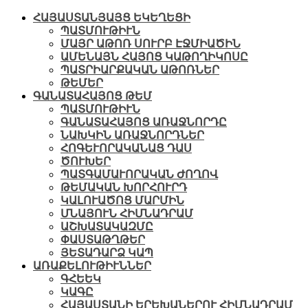
ՀԱՅԱՍՏԱՆՅԱՅՑ ԵԿԵՂԵՑԻ
ՊԱՏՄՈՒԹԻՒՆ
ՄԱՅՐ ԱԹՈՌ ՍՈՒՐԲ ԷՋՄԻԱԾԻՆ
ԱՄԵՆԱՅՆ ՀԱՅՈՑ ԿԱԹՈՂԻԿՈՍԸ
ՊԱՏՐԻԱՐՔԱԿԱՆ ԱԹՈՌՆԵՐ
ԹԵՄԵՐ
ԳԱՆԱՏԱՀԱՅՈՑ ԹԵՄ
ՊԱՏՄՈՒԹԻՒՆ
ԳԱՆԱՏԱՀԱՅՈՑ ԱՌԱՋՆՈՐԴԸ
ՆԱԽԿԻՆ ԱՌԱՋՆՈՐԴՆԵՐ
ՀՈԳԵՒՈՐԱԿԱՆԱՑ ԴԱՍ
ԾՈՒԽԵՐ
ՊԱՏԳԱՄԱՒՈՐԱԿԱՆ ԺՈՂՈՎ
ԹԵՄԱԿԱՆ ԽՈՐՀՈՒՐԴ
ԿԱԼՈՒԱԾՈՑ ՄԱՐՄԻՆ
ՄՆԱՅՈՒՆ ՀԻՄՆԱԴՐԱՄ
ԱՇԽԱՏԱԿԱԶՄԸ
ՓԱՍՏԱԹՂԹԵՐ
ՅԵՏԱԴԱՐՁ ԿԱՊ
ԱՌԱՔԵԼՈՒԹԻՒՆՆԵՐ
ԳՀԵԵԿ
ԿԱԳԸ
ՀԱՅԱՍՏԱՆԻ ԵՐԵԽԱՆԵՐՈՒ ՀԻՄՆԱԴՐԱՄ