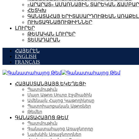
«ԱՐԱՐԱՏ» ԱՄԱՌՆԱՅԻՆ ՏԱՐԵԿԱՆ ՃԱՄԲԱՐ
ՀԵՏԿԽ
ԳԱՆԱՏԱՀԱՅ ԵՐԻՏԱՍԱՐԴՈՒԹԵԱՆ ԱՌԱՔԵԼ
ՈՒԽՏԱԳՆԱՑՈՒԹԻՒՆՆԵՐ
ԼՈՒՐԵՐ
ԹԵՄԱԿԱՆ ԼՈՒՐԵՐ
ՏԵՍԱԴԱՐԱՆ
ՀԱՅԵՐԷՆ
ENGLISH
FRANÇAIS
ՀԱՅԱՍՏԱՆՅԱՅՑ ԵԿԵՂԵՑԻ
Պատմութիւն
Մայր Աթոռ Սուրբ Էջմիածին
Ամենայն Հայոց Կաթողիկոսը
Պատրիարքական Աթոռներ
Թեմեր
ԳԱՆԱՏԱՀԱՅՈՑ ԹԵՄ
Պատմութիւն
Գանատահայոց Առաջնորդը
Նախկին Առաջնորդներ