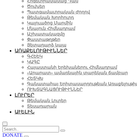
Հոգեւորականաց Դաս
Ծուխեր
Պատգամաւորական Ժողով
Թեմական Խորհուրդ
Կալուածոց Մարմին
Մնայուն Հիմնադրամ
Աշխատակազմը
Փաստաթղթեր
Յետադարձ կապ
ԱՌԱՔԵԼՈՒԹԻՒՆՆԵՐ
ԳՀԵԵԿ
ԿԱԳԸ
Հայաստանի Երեխաներու Հիմնադրամ
«Արարատ» ամառնային տարեկան ճամբար
ՀԵՏԿԽ
Գանատահայ Երիտասարդութեան Առաքելութի
ՈՒԽՏԱԳՆԱՑՈՒԹԻՒՆՆԵՐ
ԼՈՒՐԵՐ
Թեմական Լուրեր
Տեսադարան
ԱՒԵԼԻՆ
DONATE