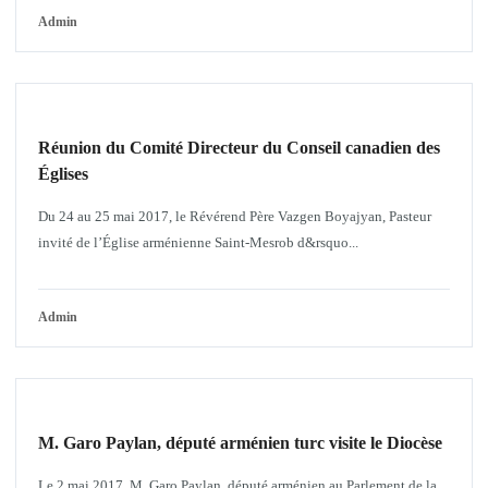
Admin
INTERRELIGIEUX
Réunion du Comité Directeur du Conseil canadien des
Églises
Du 24 au 25 mai 2017, le Révérend Père Vazgen Boyajyan, Pasteur
invité de l’Église arménienne Saint-Mesrob d&rsquo...
Admin
NOUVELLES DIOCÉSAINES
M. Garo Paylan, député arménien turc visite le Diocèse
Le 2 mai 2017, M. Garo Paylan, député arménien au Parlement de la