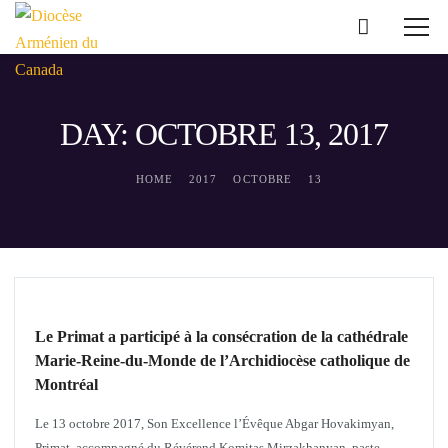
DAY: OCTOBRE 13, 2017
HOME
2017
OCTOBRE
13
INTERRELIGIEUX
Le Primat a participé à la consécration de la cathédrale
Marie-Reine-du-Monde de l’Archidiocèse catholique de
Montréal
Le 13 octobre 2017, Son Excellence l’Évêque Abgar Hovakimyan,
Primat, accompagné du Révérend Komitas Mirzakhanyan, paste...