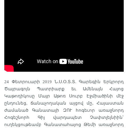
24 Փետրուարի 2019 Ն.Ս.Օ.Տ.Տ. Գարեգին Երկրորդ
Ծայրագոյն Պատրիարք եւ Ամենայն Հայոց
Կաթողիկոսը Մայր Աթոռ Սուրբ Էջմիածինի մէջ
ընդունեց, ճանաչողական այցով մը, Հայաստան
ժամանած Գանատայի ԶՈՒ հոգեւոր առաջնորդ
Հոգեշնորհ Գիյ վարդապետ Չափտլեյնիին՝
ուղեկցութեամբ Գանատահայոց Թեմի առաջնորդ