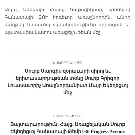
Ապա, Ամենայն Հայոց Կաթողիկոսը, օրհնելով
Գանատայի ԶՈՒ հոգեւոր առաջնորդին, անոր
մաղթեց Աստուծոյ օգնականութիւնը սրբազան եւ
պատասխանատու առաքելութեան մէջ:
ՆԱԽՈՐԴ ՆԻՒԹԸ
Սուրբ Սարգիս զօրաւարի սիրոյ եւ
երիտասարդութեան տօնը Սուրբ Գրիգոր
Լուասաւորիչ Առաջնորդանիստ Մայր Եկեղեցւոյ
մեջ
ՅԱՋՈՐԴ ՆԻՒԹԸ
Յայտարարութիւն: Հայց. Առաքելական Սուրբ
Եկեղեցւոյ Գանատայի Թեմի 930 Progress Avenue