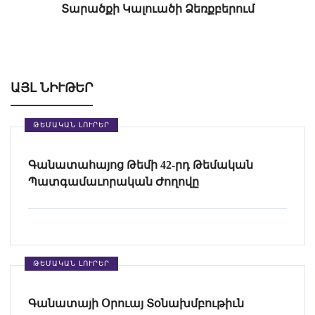
Տարածքի Կալուածի Ձեռքբերում
ԱՅԼ ՆԻՒԹԵՐ
ԹԵՄԱԿԱՆ ԼՈՒՐԵՐ
Գանատահայոց Թեմի 42-րդ Թեմական
Պատգամաւորական Ժողովը
ԹԵՄԱԿԱՆ ԼՈՒՐԵՐ
Գանատայի Օրուայ Տօնախմբութիւն