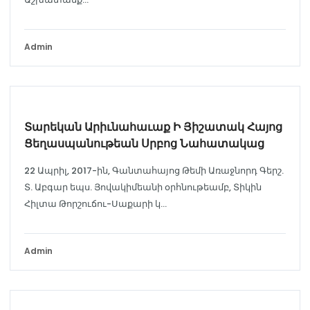
Admin
ԹԵՄԱԿԱՆ ԼՈՒՐԵՐ
Տարեկան Արիւնահաւաք Ի Յիշատակ Հայոց
Ցեղասպանութեան Սրբոց Նահատակաց
22 Ապրիլ, 2017-ին, Գանտահայոց Թեմի Առաջնորդ Գերշ.
Տ. Աբգար եպս. Յովակիմեանի օրհնութեամբ, Տիկին
Հիլտա Թորշուճու-Սաքարի կ...
Admin
ԹԵՄԱԿԱՆ ԼՈՒՐԵՐ