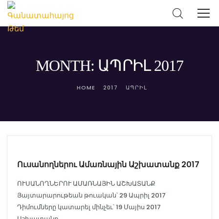
MONTH: ԱՊՐԻԼ 2017
HOME
2017
ԱՊՐԻԼ
ԹԵՄԱԿԱՆ ԼՈՒՐԵՐ
Ուսանողներու Ամառնային Աշխատանք 2017
ՈՒՍԱՆՈՂՆԵՐՈՒ ԱՄԱՌՆԱՅԻՆ ԱՇԽԱՏԱՆՔ
Յայտարարութեան թուական՝ 29 Ապրիլ 2017
Դիմումները կատարել մինչեւ՝ 19 Մայիս 2017
Աշխատանք...