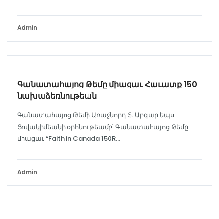
Admin
ՄԻՋԴԱՎԱՆԱԿԱՆ
Գանատահայոց Թեմը միացաւ Հաւատք 150
նախաձեռնութեան
Գանատահայոց Թեմի Առաջնորդ Տ. Աբգար եպս.
Յովակիմեանի օրհնութեամբ՝ Գանատահայոց Թեմը
միացաւ “Faith in Canada 150R...
Admin