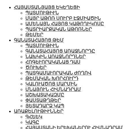
ՀԱՅԱՍՏԱՆՅԱՅՑ ԵԿԵՂԵՑԻ
ՊԱՏՄՈՒԹԻՒՆ
ՄԱՅՐ ԱԹՈՌ ՍՈՒՐԲ ԷՋՄԻԱԾԻՆ
ԱՄԵՆԱՅՆ ՀԱՅՈՑ ԿԱԹՈՂԻԿՈՍԸ
ՊԱՏՐԻԱՐՔԱԿԱՆ ԱԹՈՌՆԵՐ
ԹԵՄԵՐ
ԳԱՆԱՏԱՀԱՅՈՑ ԹԵՄ
ՊԱՏՄՈՒԹԻՒՆ
ԳԱՆԱՏԱՀԱՅՈՑ ԱՌԱՋՆՈՐԴԸ
ՆԱԽԿԻՆ ԱՌԱՋՆՈՐԴՆԵՐ
ՀՈԳԵՒՈՐԱԿԱՆԱՑ ԴԱՍ
ԾՈՒԽԵՐ
ՊԱՏԳԱՄԱՒՈՐԱԿԱՆ ԺՈՂՈՎ
ԹԵՄԱԿԱՆ ԽՈՐՀՈՒՐԴ
ԿԱԼՈՒԱԾՈՑ ՄԱՐՄԻՆ
ՄՆԱՅՈՒՆ ՀԻՄՆԱԴՐԱՄ
ԱՇԽԱՏԱԿԱԶՄԸ
ՓԱՍՏԱԹՂԹԵՐ
ՅԵՏԱԴԱՐՁ ԿԱՊ
ԱՌԱՔԵԼՈՒԹԻՒՆՆԵՐ
ԳՀԵԵԿ
ԿԱԳԸ
ՀԱՅԱՍՏԱՆԻ ԵՐԵԽԱՆԵՐՈՒ ՀԻՄՆԱԴՐԱՄ