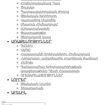
Հոգեւորականաց Դաս
Ծուխեր
Պատգամաւորական Ժողով
Թեմական Խորհուրդ
Կալուածոց Մարմին
Մնայուն Հիմնադրամ
Աշխատակազմը
Փաստաթղթեր
Յետադարձ կապ
ԱՌԱՔԵԼՈՒԹԻՒՆՆԵՐ
ԳՀԵԵԿ
ԿԱԳԸ
Հայաստանի Երեխաներու Հիմնադրամ
«Արարատ» ամառնային տարեկան ճամբար
ՀԵՏԿԽ
Գանատահայ Երիտասարդութեան
Առաքելութիւնը Դէպի Հայաստան
ՈՒԽՏԱԳՆԱՑՈՒԹԻՒՆՆԵՐ
ԼՈՒՐԵՐ
Թեմական Լուրեր
Տեսադարան
ԱՒԵԼԻՆ