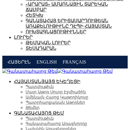
«ԱՐԱՐԱՏ» ԱՄԱՌՆԱՅԻՆ ՏԱՐԵԿԱՆ
ՃԱՄԲԱՐ
ՀԵՏԿԽ
ԳԱՆԱՏԱՀԱՅ ԵՐԻՏԱՍԱՐԴՈՒԹԵԱՆ
ԱՌԱՔԵԼՈՒԹԻՒՆԸ ԴԷՊԻ ՀԱՅԱՍՏԱՆ
ՈՒԽՏԱԳՆԱՑՈՒԹԻՒՆՆԵՐ
ԼՈՒՐԵՐ
ԹԵՄԱԿԱՆ ԼՈՒՐԵՐ
ՏԵՍԱԴԱՐԱՆ
ՀԱՅԵՐԷՆ
ENGLISH
FRANÇAIS
ՀԱՅԱՍՏԱՆՅԱՅՑ ԵԿԵՂԵՑԻ
Պատմութիւն
Մայր Աթոռ Սուրբ Էջմիածին
Ամենայն Հայոց Կաթողիկոսը
Պատրիարքական Աթոռներ
Թեմեր
ԳԱՆԱՏԱՀԱՅՈՑ ԹԵՄ
Պատմութիւն
Գանատահայոց Առաջնորդը
Նախկին Առաջնորդներ