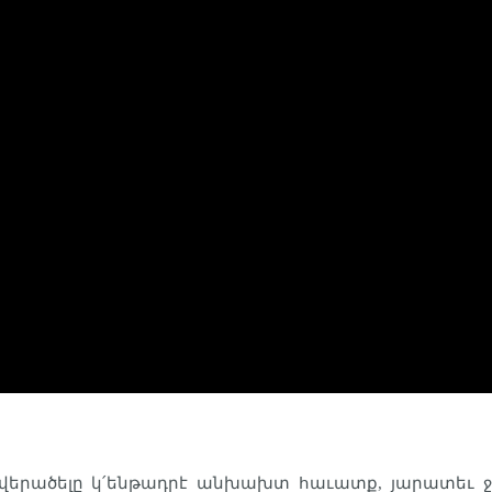
վերածելը կ՛ենթադրէ անխախտ հաւատք, յարատեւ ջա