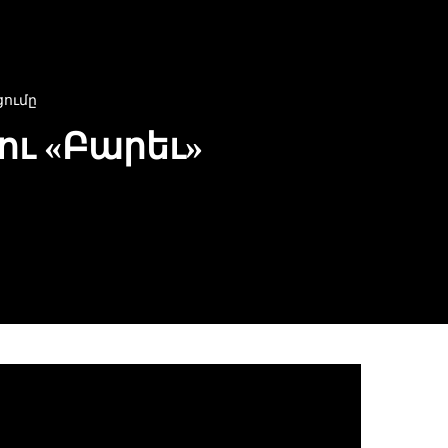
ումը
ւ «Բարեւ»