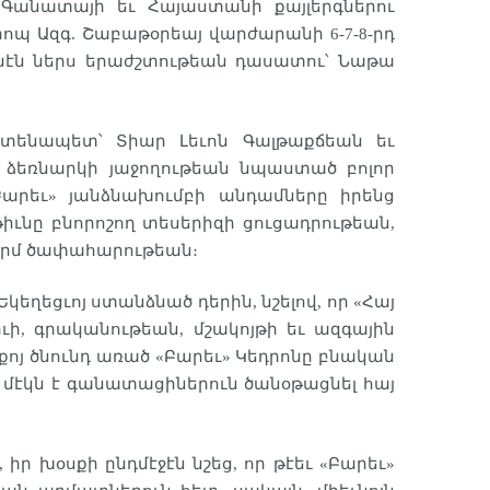
 Գանատայի եւ Հայաստանի քայլերգներու
րոպ Ազգ. Շաբաթօրեայ վարժարանի 6-7-8-րդ
անէն ներս երաժշտութեան դասատու՝ Նաթա
ատենապետ՝ Տիար Լեւոն Գալթաքճեան եւ
 ձեռնարկի յաջողութեան նպաստած բոլոր
Բարեւ» յանձնախումբի անդամները իրենց
իւնը բնորոշող տեսերիզի ցուցադրութեան,
ջերմ ծափահարութեան։
կեղեցւոյ ստանձնած դերին, նշելով, որ «Հայ
ուի, գրականութեան, մշակոյթի եւ ազգային
քոյ ծնունդ առած «Բարեւ» Կեդրոնը բնական
 մէկն է գանատացիներուն ծանօթացնել հայ
ր խօսքի ընդմէջէն նշեց, որ թէեւ «Բարեւ»