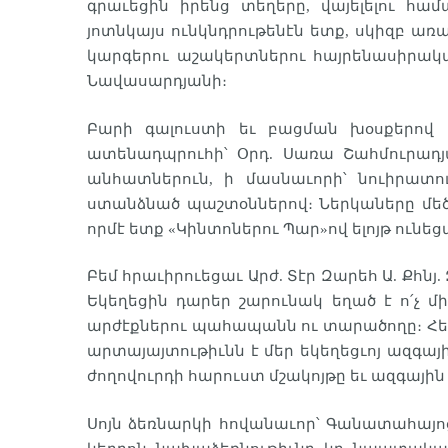
գրաւեցին իրենց տեղերը, վայելելու հ
յոտնկայս ունկնդրութենէն ետք, սկիզբ առ
կարգերու աշակերտներու հայրենասիրակա
Նավասարդյանի։
Բարի գալուստի եւ բացման խօսքերով 
ատենադպրուհի՝ Օրդ. Սառա Շահմուրադյ
անհատներուն, ի մասնաւորի՝ նուիրատո
ստանձնած պաշտօններով։ Ներկաները մեծ 
որմէ ետք «Կինտոներու Պար»ով ելոյթ ուն
Բեմ հրաւիրուեցաւ Արժ. Տէր Զարեհ Ա. Քհնյ
Եկեղեցին դարեր շարունակ եղած է ո՛չ մի
արժէքներու պահապանն ու տարածողը։ Հետե
արտայայտութիւնն է մեր եկեղեցւոյ ազգա
ժողովուրդի հարուստ մշակոյթը եւ ազգային
Սոյն ձեռնարկի հովանաւոր՝ Գանատահայոց 