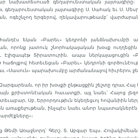
ամար նախատեսուած գեղարուեստական յայտագիրը։
աւ գեղարուեստական յայտագիրը Ս. Սահակ եւ Ս. Մես
ն, ոգեշնչող երգերով, ղեկավարութեամբ՝ վարժար
հանդէս եկան «Բարեւ» կեդրոնի յանձնախումբի 
ան, որոնք յատուկ շնորհակալական խօսք ուղղեցին
ւ Էլիզապէթ Տիրատուրին. ապա ներկայացուցին «
հաճոյքով հետեւեցան «Բարեւ» կեդրոնի գործունէութ
եցաւ «Սասուն» պարախումբը արժանանալով հիւրերու 
. Զարգարեան, որ իր խօսքի ընթացքին շեշտը դրաւ Հայ Ե
այն քրիստոնէական հաւատքի, այլ նաեւ՝ Հայոց լեզ
ւաբար, Սբ. Երրորդութիւն եկեղեցւոյ հովանիին ներ
յին առաքելութեան, ինչպէս նաեւ անոր նպատակներէն
 արժէքները»։
Թեմի Առաջնորդ՝ Գերշ. Տ. Աբգար Եպս. Հովակիմեան, ի