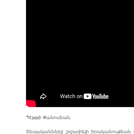
Պէթթի Փանոսեան
Տեսլականները շօշափելի իրականութեան 