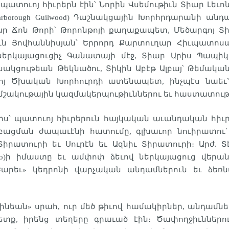
պատուոյ հիւրերն էին՝ Նորին Վսեմութիւն Տիար Լեւ
arborough Guilwood) Դաշնակցային Խորհրդարանի ան
ր Ճոն Թորի՝ Թորոնթոյի քաղաքապետ, Մեծարգոյ Տի
ուն Յովհաննիսյան՝ Երրորդ Քարտուղար Հիւպատոս
այացուցիչ Գանատայի մէջ, Տիար Արիս Պապիկեան՝ (
e) կուսակցութեան Թեկնածու, Տիկին Աբէթ Ալբայ՝ Թեմ
ցւոյ Ծխական Խորհուրդի ատենապետ, ինչպէս նաեւ`
շակութային կազմակերպութիւններու եւ հաստատութի
ս՝ պատուոյ հիւրերուն հայկական աւանդական հիւ
բացման ժապաւէնի հատումը, գլխաւոր նուիրատու՝
Տիրատուրի եւ Սուրէն եւ Ազնիւ Տիրատուրի։ Արժ. 
go)ի իմաստը եւ ամփոփ ձեւով ներկայացուց վերա
Բարեւ» կեդրոնի վարչական անդամներուն եւ ձեռ
նեան» սրահ, ուր մեծ թիւով համակիրներ, անդամներ
տք, իրենց տեղերը գրաւած էին։ Ծափողջիւններո