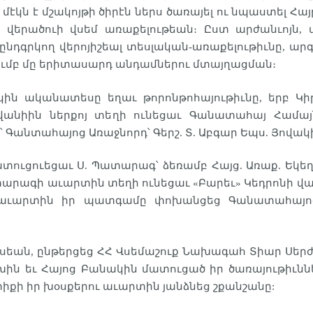
ն է մշակոյթի ծիրէն ներս ծառայել ու նպաստել Հա
 վերածուի վսեմ առաքելութեան։ Ըստ արժանւոյն, տե
ընդգրկող վերոյիշեալ տեսլական-առաքելութիւնը, ար
 խումբ մը երիտասարդ անդամներու մտայղացման։
ն ականատեսը եղաւ թորոնթոհայութիւնը, երբ Կիրա
հովանիին ներքոյ տեղի ունեցաւ Գանատահայ Համայ
 Գանտահայոց Առաջնորդ՝ Գերշ. Տ. Աբգար Եպս. Յովակ
մատուցուեցաւ Ս. Պատարագ՝ ձեռամբ Հայց. Առաք. Եկ
ատարագի աւարտին տեղի ունեցաւ «Բարեւ» Կեդրոնի վ
ու աւարտին իր պատգամը փոխանցեց Գանատահայոց 
ոսեան, ընթերցեց ՀՀ Վսեմաշուք Նախագահ Տիար Սերժ
րցախին եւ Հայոց Բանակին մատուցած իր ծառայութիւ
իքի իր խօսքերու աւարտին յանձնեց շքանշանը: