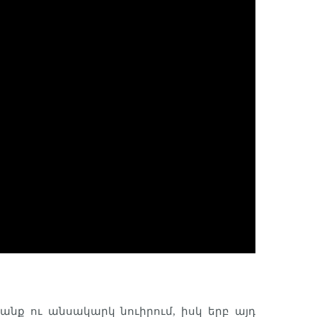
նք ու անսակարկ նուիրում, իսկ երբ այդ