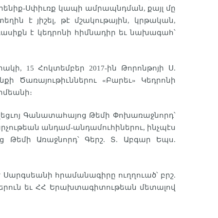
յրենիք-Սփիւռք կապի ամրապնդման, քայլ մը
ղին է յիշել, թէ մշակութային, կրթական,
գասիքն է կեդրոնի հիմնադիր եւ նախագահ՝
կի, 15 Հոկտեմբեր 2017-ին Թորոնթոյի Ս.
նքի Ծառայութիւններու «Բարեւ» Կեդրոնի
իմեանի։
եղեցւոյ Գանատահայոց Թեմի Փոխառաջնորդ՝
արչութեան անդամ-անդամուհիներու, ինչպէս
Թեմի Առաջնորդ՝ Գերշ. Տ. Աբգար Եպս.
 Սարգսեանի հրամանագիրը ուղղուած՝ բրշ.
ններուն եւ ՀՀ Երախտագիտութեան մետալով