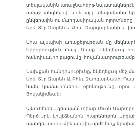
տեսլականին առաջնահերթ նպատակներէն մէկ
առաջ անցնելով՝ նոյն այդ տեսլականը կը
ընկերային ու մարդասիրական ոլորտները 
Արժ. Տէր Զարեհ Ա. Քհնյ. Զարգարեանի եւ
Ահա այսպիսի առաքելութեան մը մեկնարկի
Երրորդութիւն Հայց. Առաք. Եկեղեցւոյ 
հանդիսաւոր բացումը, հովանաւորութեամբ՝
Նախքան հանդիսութիւնը, եկեղեցւոյ մէջ 
Արժ. Տէր Զարեհ Ա. Քհնյ. Զարգարեանի։ Պ
նաեւ կամաւորներու օրհնութիւնը, որ
Յովակիմեան:
Այնուհետեւ, դեսպան՝ տիար Լեւոն Մարտր
Պերճ Սրկ. Լուլէճեանին՝ հայրենիքին, Ա
պարգեւատրումին առթիւ, որմէ ետք երախտ