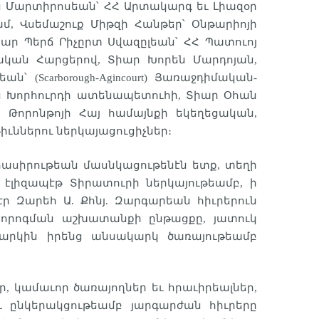
ոն Մարտիրոսեան՝ ՀՀ Արտակարգ եւ Լիազօր
դամ, Վսեմաշուք Միթզի Հանթեր՝ Օնթարիոյի
ար Պերճ Րիչըրտ Սվազըլեան՝ ՀՀ Պատուոյ
ական Հարցերով, Տիար Խորեն Մարդոյան,
Scarborough-Agincourt) Յառաջդիմական-
ական Խորհուրդի ատենապետուհի, Տիար Օհան
 Թորոնթոյի Հայ համայնքի եկեղեցական,
ւններու ներկայացուցիչներ։
րասիրութեան մասնկացութենէն ետք, տեղի
 էլիզապէթ Տիրատուրի ներկայութեամբ, ի
Տէր Զարեհ Ա. Քհնյ. Զարգարեան հիւրերուն
նորոգման աշխատանքի ընթացքը, յատուկ
նարկին իրենց անսակարկ ծառայութեամբ
, կամաւոր ծառայողներ եւ հրաւիրեալներ,
ւ ընկերակցութեամբ յարգարժան հիւրերը