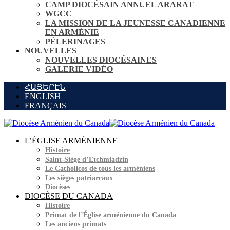
CAMP DIOCÉSAIN ANNUEL ARARAT
WGCC
LA MISSION DE LA JEUNESSE CANADIENNE
EN ARMÉNIE
PÈLERINAGES
NOUVELLES
NOUVELLES DIOCÉSAINES
GALERIE VIDÉO
ՀԱՅԵՐԷՆ
ENGLISH
FRANÇAIS
L’ÉGLISE ARMÉNIENNE
Histoire
Saint-Siège d’Etchmiadzin
Le Catholicos de tous les arméniens
Les sièges patriarcaux
Diocèses
DIOCÈSE DU CANADA
Histoire
Primat de l’Église arménienne du Canada
Les anciens primats