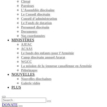
Clergé
Paroisses
L’Assemblée diocésaine
Le Conseil diocésain
Conseil d’administration
Le Fonds de dotation
Personnel diocésain
Documents
Nos coordonnées
MINISTÈRES
AJEAC
ACAAS
Le fonds des enfants pour l’Arménie
Camp diocésain annuel Ararat
WGCC
La mission de la jeunesse canadienne en Arménie
Pèlerinages
NOUVELLES
Nouvelles diocésaines
Galerie vidéo
PLUS
DONATE