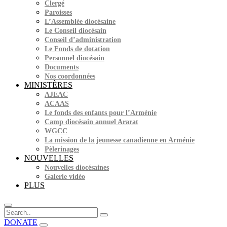
Clergé
Paroisses
L’Assemblée diocésaine
Le Conseil diocésain
Conseil d’administration
Le Fonds de dotation
Personnel diocésain
Documents
Nos coordonnées
MINISTÈRES
AJEAC
ACAAS
Le fonds des enfants pour l’Arménie
Camp diocésain annuel Ararat
WGCC
La mission de la jeunesse canadienne en Arménie
Pèlerinages
NOUVELLES
Nouvelles diocésaines
Galerie vidéo
PLUS
DONATE