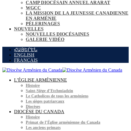
CAMP DIOCÉSAIN ANNUEL ARARAT
WGCC
LA MISSION DE LA JEUNESSE CANADIENNE
EN ARMÉNIE
PÈLERINAGES
NOUVELLES
NOUVELLES DIOCÉSAINES
GALERIE VIDÉO
ՀԱՅԵՐԷՆ
ENGLISH
FRANÇAIS
L’ÉGLISE ARMÉNIENNE
Histoire
Saint-Siège d’Etchmiadzin
Le Catholicos de tous les arméniens
Les sièges patriarcaux
Diocèses
DIOCÈSE DU CANADA
Histoire
Primat de l’Église arménienne du Canada
Les anciens primats