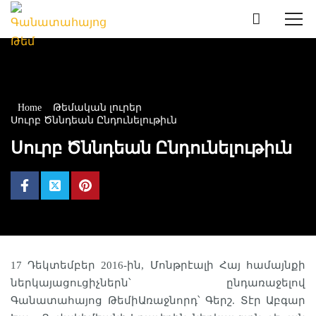
Home
Թեմական լուրեր
Սուրբ Ծննդեան Ընդունելութիւն
Սուրբ Ծննդեան Ընդունելութիւն
17 Դեկտեմբեր 2016-ին, Մոնթրէալի Հայ համայնքի
ներկայացուցիչներն՝ ընդառաջելով
Գանատահայոց ԹեմիԱռաջնորդ՝ Գերշ. Տէր Աբգար