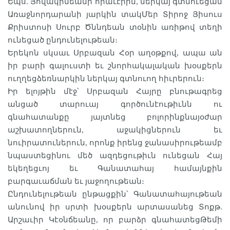
Եպս. Յովակիմեանի հրաւէրին, ներկայ գտնուեցան
Առաջնորդարանի յարկին տակՄեր Տիրոջ Յիսուս
Քրիստոսի Սուրբ Ծննդեան տօնին առիթով տեղի
ունեցած ընդունելութեան։
Երեկոն սկսաւ Սրբազան Հօր աղօթքով, ապա ան
իր բարի գալուստի եւ շնորհակալական խօսքերն
ուղղեցձեռնարկին ներկայ գտնուող հիւրերուն։
Իր ելոյթին մէջ՝ Սրբազան Հայրը բնութագրեց
անցած տարուայ գործունէութիւնն ու
գնահատանքը յայտնեց բոլորինքնայօժար
աշխատողներուն, աջակիցներուն եւ
նուիրատուներուն, որոնք իրենց ջանասիրութեամբ
նպաստեցինու մեծ ազդեցութիւն ունեցան Հայ
եկեղեցւոյ եւ Գանատահայ համայնքին
բարգաւաճման եւ յաջողութեան։
Ընդունելութեան ընթացքին՝ Գանատահայութեան
անունով իր սրտի խօսքերն արտասանեց Տոքթ.
Արշաւիր Կէօնճեանը, որ բարձր գնահատեցԹեմի