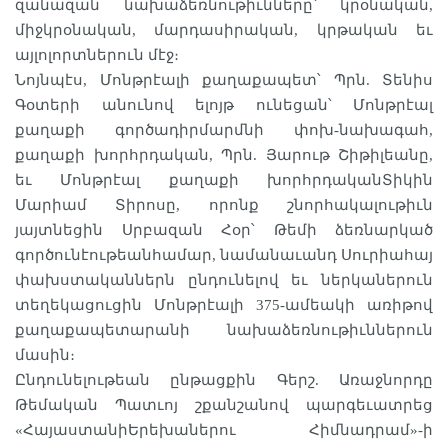
զանազան նախաձեռնութիւնները՝ կրօնական,
միջկրօնական, մարդասիրական, կրթական եւ
այլոլորտներուն մէջ։
Նոյնպէս, Մոնթրէալի քաղաքապետ՝ Պրն. Տենիս
Գօտերի անունով ելոյթ ունեցան՝ Մոնթրէալ
քաղաքի գործադիրմարմնի փոխ-նախագահ,
քաղաքի խորհրդական, Պրն. Յարութ Շիթիլեանը,
եւ Մոնթրէալ քաղաքի խորհրդականՏիկին
Մարիամ Տիրոսը, որոնք շնորհակալութիւն
յայտնեցին Սրբազան Հօր՝ Թեմի ձեռնարկած
գործունէութեանհամար, նամանաւանդ Սուրիահայ
փախստականներն ընդունելով եւ ներկաներուն
տեղեկացուցին Մոնթրէալի 375-ամեակի առիթով
քաղաքապետարանի նախաձեռնութիւններուն
մասին։
Ընդունելութեան ընթացքին Գերշ. Առաջնորդը
Թեմական Պատւոյ շքանշանով պարգեւատրեց
«ՀայաստանիԵրեխաներու Հիմնադրամ»-ի