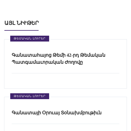
ԱՅԼ ՆԻՒԹԵՐ
ԹԵՄԱԿԱՆ ԼՈՒՐԵՐ
Գանատահայոց Թեմի 42-րդ Թեմական
Պատգամաւորական Ժողովը
ԹԵՄԱԿԱՆ ԼՈՒՐԵՐ
Գանատայի Օրուայ Տօնախմբութիւն