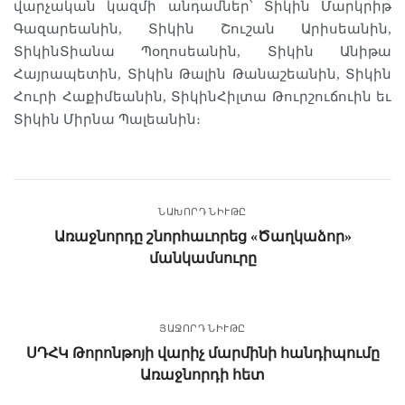
վարչական կազմի անդամներ՝ Տիկին Մարկրիթ
Գազարեանին, Տիկին Շուշան Արիսեանին,
ՏիկինՏիանա Պօղոսեանին, Տիկին Անիթա
Հայրապետին, Տիկին Թալին Թանաշեանին, Տիկին
Հուրի Հաքիմեանին, ՏիկինՀիլտա Թուրշուճուին եւ
Տիկին Միրնա Պալեանին։
ՆԱԽՈՐԴ ՆԻՒԹԸ
Առաջնորդը շնորհաւորեց «Ծաղկաձոր»
մանկամսուրը
ՅԱՋՈՐԴ ՆԻՒԹԸ
ՍԴՀԿ Թորոնթոյի վարիչ մարմինի հանդիպումը
Առաջնորդի հետ