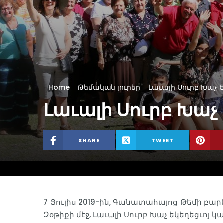
Home
Թեմական լուրեր
Լաւալի Սուրբ Խաչ
Լաւալի Սուրբ Խա
SHARE
TWEET
7 Յուլիս 2019-ին, Գանատահայոց Թեմի բա
Զօթիքի մէջ, Լաւալի Սուրբ Խաչ եկեղեցւո