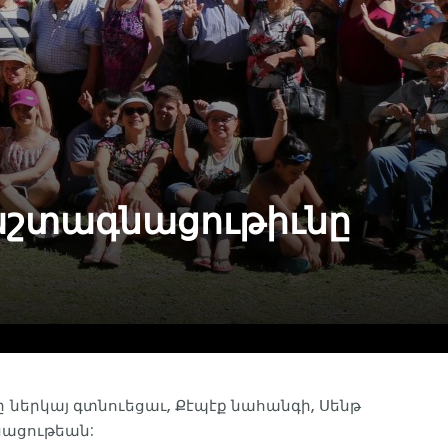
Դաշտագնացութիւնը
 ներկայ գտնուեցաւ, Քէպէք նահանգի, Սենթ
նացութեան: