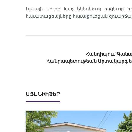
Լաւալի Սուրբ Խաչ եկեղեցւոյ հոգեւոր
հաւատացեալները հաւաքուեցան զուարճալի 
Հանդիպում Գան
Հանրապետութեան Արտակարգ եւ
ԱՅԼ ՆԻՒԹԵՐ