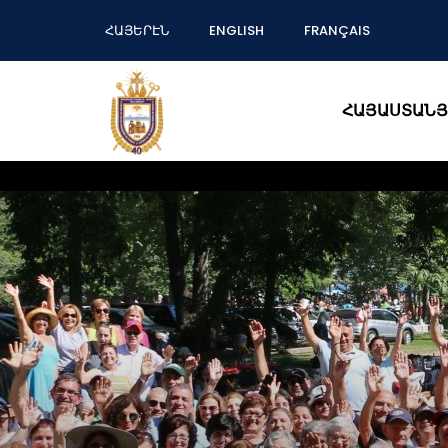
ՀԱՅԵՐԷՆ
ENGLISH
FRANÇAIS
ՀԱՅԱՍՏԱՆՅ