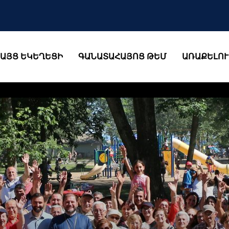
ԱՅՑ ԵԿԵՂԵՑԻ
ԳԱՆԱՏԱՀԱՅՈՑ ԹԵՄ
ԱՌԱՔԵԼՈՒ