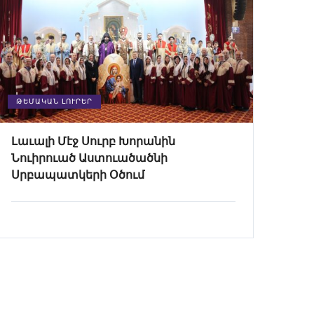
ԹԵՄԱԿԱՆ ԼՈՒՐԵՐ
Լաւալի Մէջ Սուրբ Խորանին
Նուիրուած Աստուածածնի
Սրբապատկերի Օծում