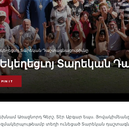
 Եկեղեցւոյ Տարեկան Դաշտագնացութիւնը
չ Եկեղեցւոյ Տարեկան 
PIN IT
րեխնամ Առաջնորդ Գերշ. Տէր Աբգար եպս. Յովակիմեանը
յ կազմակերպութեամբ տեղի ունեցած Տարեկան դաշտագ