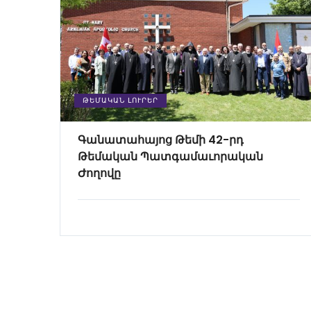
ԹԵՄԱԿԱՆ ԼՈՒՐԵՐ
Գանատահայոց Թեմի 42-րդ
Թեմական Պատգամաւորական
Ժողովը