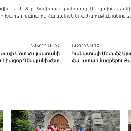
 հովիւ Արժ. Տէր Կոմիտաս քահանայ Միրզախանեան
խաղեր խաղալու, Հայկական երաժշտութիւն լսելու եւ 
ՆԱԽՈՐԴ ՆԻՒԹԸ
ՅԱՋՈՐԴ ՆԻՒԹԸ
ատայի Մօտ Հայաստանի
Գանատայի Մօտ ՀՀ Ար
 Լիազօր Դեսպանի Հետ
Հաւատարմագրերու Յա