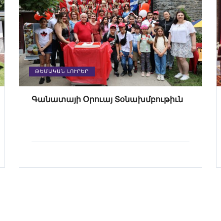
ԹԵՄԱԿԱՆ ԼՈՒՐԵՐ
Գանատայի Օրուայ Տօնախմբութիւն