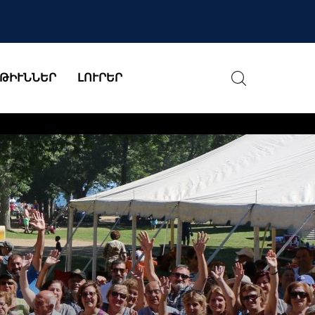
ԹԻՒՆՆԵՐ
ԼՈՒՐԵՐ