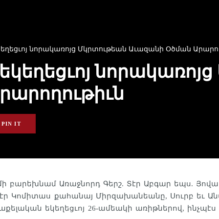
եկեղեցւոյ նորակառոյց Մկրտութեան Աւազանի Օծման Արարո
 եկեղեցւոյ նորակառոյ
րարողութիւն
PIN IT
մի բարեխնամ Առաջնորդ Գերշ. Տէր Աբգար եպս. Յովա
ժ. Տէր Կոմիտաս քահանայ Միրզախանեանը, Սուրբ եւ
Առաքելական եկեղեցւոյ 26-ամեակի առիթներով, ինչպ