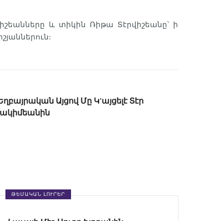
իշեանները և տիկին Ռիթա Տէրվիշեանը՝ ի
իշյաններուն:
Եղբայրական Այցով Մը Կ'այցելէ Տէր
վակիմեանին
ԹԵՄԱԿԱՆ ԼՈՒՐԵՐ