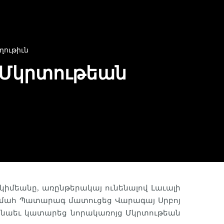
ղութիւն
ց Մկրտութեան
կիմեանը, առընթերակայ ունենալով Լաւալի
 Անմահ Պատարագ մատուցեց Վարագայ Սրբոյ
էս նաեւ կատարեց նորակառոյց Մկրտութեան