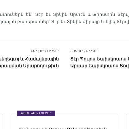
տուներն են՝ Տէր եւ Տիկին Արտէն և Քրիստին Տէրվ
գային բարերարներ՝ Տէր եւ Տիկին Ժիրայր և Էլիզ Տէրվ
ՆԱԽՈՐԴ ՆԻՒԹԸ
ՅԱՋՈՐԴ ՆԻՒԹԸ
եղեցւոյ և Համայնքային
Տէր Պուլոս Եպիսկոպոս 
ձրացման Արարողութիւն
Աբգար Եպիսկոպոս Յո
ԹԵՄԱԿԱՆ ԼՈՒՐԵՐ