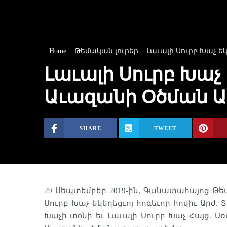
Home
Թեմական լուրեր
Լաւալի Սուրբ Խաչ 
Լաւալի Սուրբ Խաչ
Աւազանի Օծման Ա
SHARE
TWEET
29 Սեպտեմբեր 2019-ին, Գանատահայոց Թե
Սուրբ Խաչ եկեղեցւոյ հոգեւոր հովիւ Ար
Խաչի տօնի եւ Լաւալի Սուրբ Խաչ Հայց. 