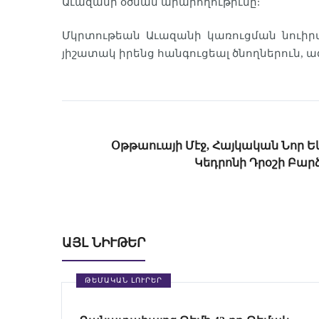
Աւազանի օծման արարողութիւնը:
Մկրտութեան Աւազանի կառուցման նուիրա
յիշատակ իրենց հանգուցեալ ծնողներուն, ազ
Օթթաուայի Մէջ, Հայկական Նոր Եկ
Կեդրոնի Դրօշի Բար
ԱՅԼ ՆԻՒԹԵՐ
ԹԵՄԱԿԱՆ ԼՈՒՐԵՐ