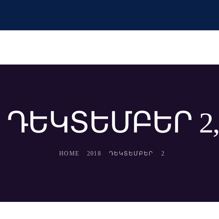
: ԴԵԿՏԵՄԲԵՐ 2, 
HOME
2018
ԴԵԿՏԵՄԲԵՐ
2