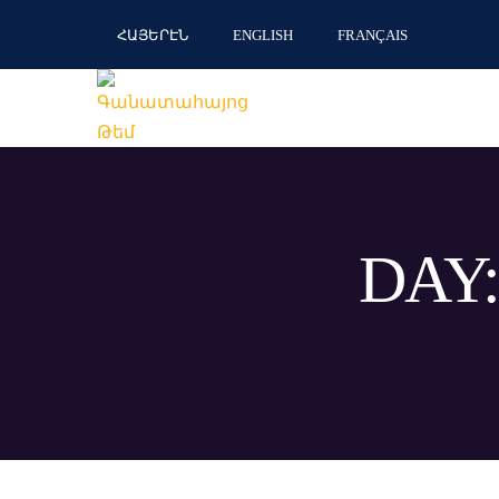
ՀԱՅԵՐԷՆ
ENGLISH
FRANÇAIS
DAY