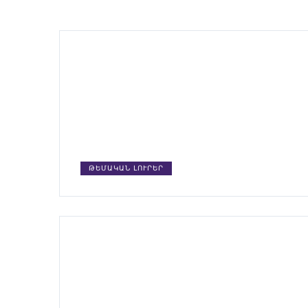
ԹԵՄԱԿԱՆ ԼՈՒՐԵՐ