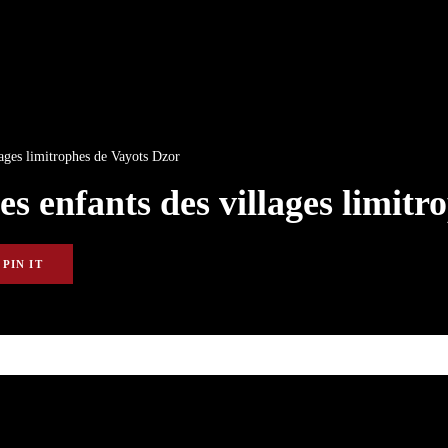
lages limitrophes de Vayots Dzor
s enfants des villages limitr
PIN IT