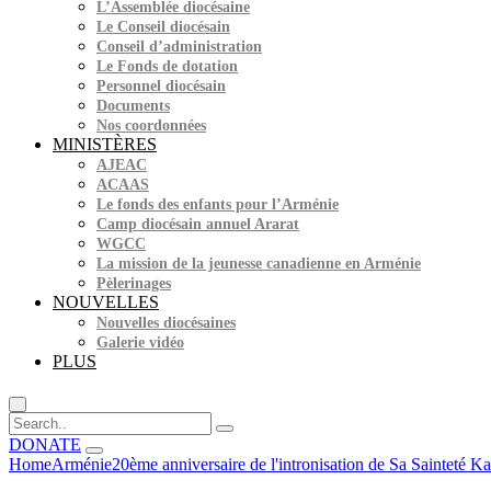
L’Assemblée diocésaine
Le Conseil diocésain
Conseil d’administration
Le Fonds de dotation
Personnel diocésain
Documents
Nos coordonnées
MINISTÈRES
AJEAC
ACAAS
Le fonds des enfants pour l’Arménie
Camp diocésain annuel Ararat
WGCC
La mission de la jeunesse canadienne en Arménie
Pèlerinages
NOUVELLES
Nouvelles diocésaines
Galerie vidéo
PLUS
DONATE
Home
Arménie
20ème anniversaire de l'intronisation de Sa Sainteté Ka