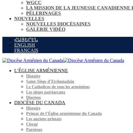
WGCC
LA MISSION DE LA JEUNESSE CANADIENNE
PÈLERINAGES
NOUVELLES
NOUVELLES DIOCÉSAINES
GALERIE VIDÉO
ՀԱՅԵՐԷՆ
ENGLISH
FRANÇAIS
L’ÉGLISE ARMÉNIENNE
Histoire
Saint-Siège d’Etchmiadzin
Le Catholicos de tous les arméniens
Les sièges patriarcaux
Diocèses
DIOCÈSE DU CANADA
Histoire
Primat de l’Église arménienne du Canada
Les anciens primats
Clergé
Paroisses