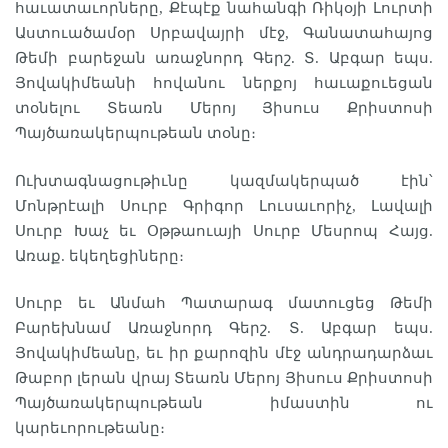
հաւատաւորները, Քէպէք նահանգի Ռիկօյի Լուրտի
Աստուածամօր Սրբավայրի մէջ, Գանատահայոց
Թեմի բարեջան առաջնորդ Գերշ. Տ. Աբգար եպս.
Յովակիմեանի հովանու ներքոյ հաւաքուեցան
տօնելու Տեառն Մերոյ Յիսուս Քրիստոսի
Պայծառակերպութեան տօնը։
Ուխտագնացութիւնը կազմակերպած էին՝
Մոնթրէալի Սուրբ Գրիգոր Լուսաւորիչ, Լավալի
Սուրբ Խաչ եւ Օթթաուայի Սուրբ Մեսրոպ Հայց.
Առաք. եկեղեցիները։
Սուրբ եւ Անմահ Պատարագ մատուցեց Թեմի
Բարեխնամ Առաջնորդ Գերշ. Տ. Աբգար եպս.
Յովակիմեանը, եւ իր քարոզին մէջ անդրադարձաւ
Թաբոր լերան վրայ Տեառն Մերոյ Յիսուս Քրիստոսի
Պայծառակերպութեան իմաստին ու
կարեւորութեանը։