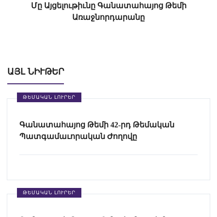
Մը Այցելութիւնը Գանատահայոց Թեմի
Առաջնորդարանը
ԱՅԼ ՆԻՒԹԵՐ
ԹԵՄԱԿԱՆ ԼՈՒՐԵՐ
Գանատահայոց Թեմի 42-րդ Թեմական
Պատգամաւորական Ժողովը
ԹԵՄԱԿԱՆ ԼՈՒՐԵՐ