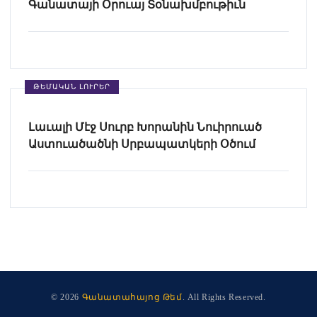
Գանատայի Օրուայ Տօնախմբութիւն
ԹԵՄԱԿԱՆ ԼՈՒՐԵՐ
Լաւալի Մէջ Սուրբ Խորանին Նուիրուած
Աստուածածնի Սրբապատկերի Օծում
© 2026
Գանատահայոց Թեմ
. All Rights Reserved.