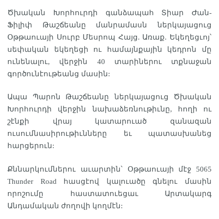
Ծխական Խորհուրդի գանձապահ Տիար Ժան-
Ֆիլիփ Թաշճեանը մանրամասն ներկայացուց
Օթթաուայի Սուրբ Մեսրոպ Հայց. Առաք. Եկեղեցւոյ՝
սեփական եկեղեցի ու համայնքային կեդրոն մը
ունենալու, վերջին 40 տարիներու տքնաջան
գործունէութեանց մասին:
Ապա Պարոն Թաշճեանը ներկայացուց Ծխական
Խորհուրդի վերջին նախաձեռնութիւնը, հողի ու
շէնքի վրայ կատարուած զանազան
ուսումնասիրութիւնները եւ պատասխանեց
հարցերուն:
Քննարկումներու աւարտին՝ Օթթաուայի մէջ 5065
Thunder Road հասցէով կալուածը գնելու մասին
որոշումը հաստատուեցաւ Արտակարգ
Անդամական ժողովի կողմէն: