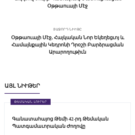
Օթթաուայի Մէջ
ՅԱՋՈՐԴ ՆԻՒԹԸ
Օթթաուայի Մէջ, Հայկական Նոր Եկեղեցւոյ և
Համայնքային Կեդրոնի Դրօշի Բարձրացման
Արարողութիւն
ԱՅԼ ՆԻՒԹԵՐ
ԹԵՄԱԿԱՆ ԼՈՒՐԵՐ
Գանատահայոց Թեմի 42-րդ Թեմական
Պատգամաւորական Ժողովը