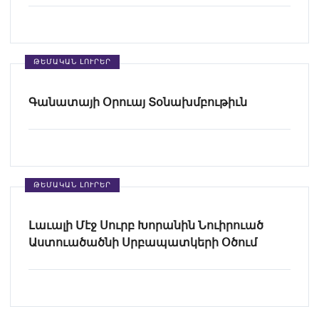
ԹԵՄԱԿԱՆ ԼՈՒՐԵՐ
Գանատայի Օրուայ Տօնախմբութիւն
ԹԵՄԱԿԱՆ ԼՈՒՐԵՐ
Լաւալի Մէջ Սուրբ Խորանին Նուիրուած
Աստուածածնի Սրբապատկերի Օծում