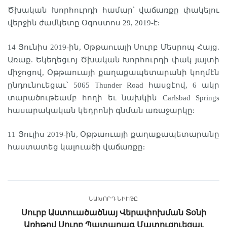
Ծխական Խորհուրդի համար՝ վաճառքը փակելու
վերջին ժամկետը Օգոստոս 29, 2019-է:
14 Յունիս 2019-ին, Օթթաուայի Սուրբ Մեսրոպ Հայց.
Առաք. Եկեղեցւոյ Ծխական Խորհուրդի փակ յայտի
միջոցով, Օթթաուայի քաղաքապետարանի կողմէն
ընդունուեցաւ՝ 5065 Thunder Road հասցէով, 6 ակր
տարածութեամբ հողի եւ նախկին Carlsbad Springs
հասարակական կեդրոնի գնման առաջարկը:
11 Յուլիս 2019-ին, Օթթաուայի քաղաքապետարանը
հաստատեց կալուածի վաճառքը:
ՆԱԽՈՐԴ ՆԻՒԹԸ
Սուրբ Աստուածածնայ Վերափոխման Տօնի
Առիթով Սուրբ Պատարագ Մատուցուեցաւ