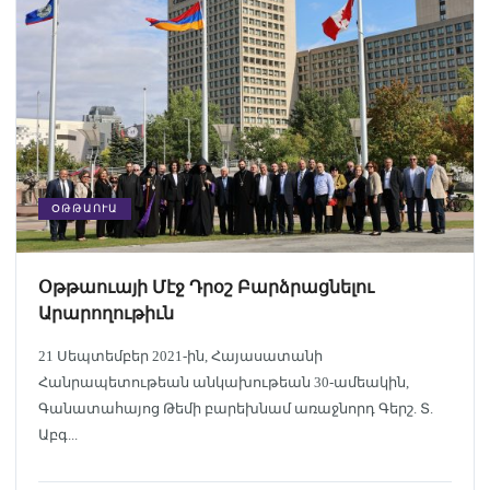
ՕԹԹԱՈՒԱ
Օթթաուայի Մէջ Դրօշ Բարձրացնելու
Արարողութիւն
21 Սեպտեմբեր 2021-ին, Հայասատանի
Հանրապետութեան անկախութեան 30-ամեակին,
Գանատահայոց Թեմի բարեխնամ առաջնորդ Գերշ. Տ.
Աբգ...