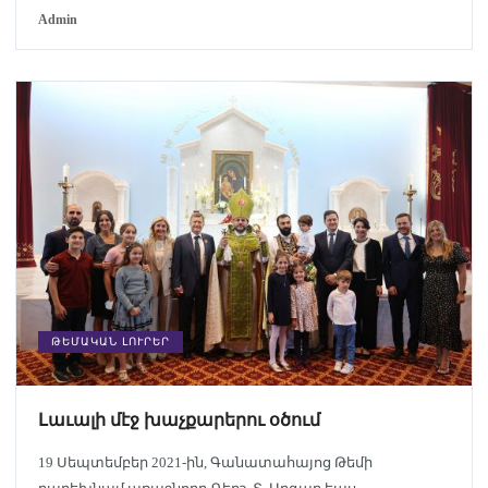
Admin
ԹԵՄԱԿԱՆ ԼՈՒՐԵՐ
Լաւալի մէջ խաչքարերու օծում
19 Սեպտեմբեր 2021-ին, Գանատահայոց Թեմի