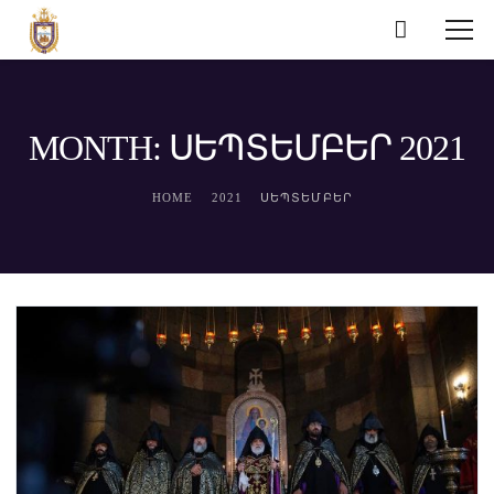
MONTH: ՍԵՊՏԵՄԲԵՐ 2021
HOME
2021
ՍԵՊՏԵՄԲԵՐ