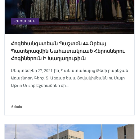
ՀԱՅԱՍՏԱՆ
Հոգեհանգստեան Պաշտօն 44-Օրեայ
Պատերազմին Նահատակուած Հերոսներու
Հոգիներուն Ի Խաղաղութիւն
Սեպտեմբեր 27, 2021-ին, Գանատահայոց Թեմի բարեջան
Առաջնորդ Գերշ. Տ. Աբգար եպս. Յովակիմեանն ու Մայր
Աթոռ Սուրբ Էջմիածինի մի...
Admin