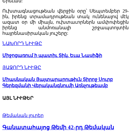
Երեւան:
Ուխտագնացութեան վերջին օրը՝ Սեպտեմբեր 29-
ին, իրենց տրամադրութեան տակ ունենալով մէկ
ազատ օր մի միայն, ուխտաւորներն ամփոփեցին
իրենց անմոռանալի շրջապտոյտին
հայրենասիրական յուշերը:
ՆԱԽՈՐԴ ՆԻՒԹԸ
Միջոցառում ի պատիւ Տիկ. Եւա Նասիֆի
ՅԱՋՈՐԴ ՆԻՒԹԸ
Միասնական Յայտարարութիւն Տիրոջ Սուրբ
Գերեզմանի Վերականգնումի Առնչութեամբ
ԱՅԼ ՆԻՒԹԵՐ
Թեմական լուրեր
Գանատահայոց Թեմի 42-րդ Թեմական