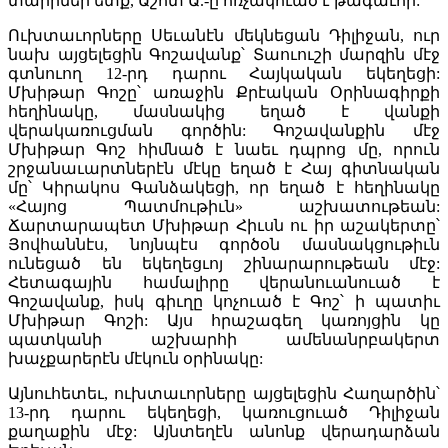
տարիներ ետք, Աշոտ Ա.-ը հռչակուած է թագաւոր:
Ուխտաւորները Սեւանէն մեկնեցան Դիլիջան, ուր
նախ այցելեցին Գոշավանք՝ Տաուուշի մարզին մէջ
գտնուող 12-րդ դարու Հայկական եկեղեցի:
Մխիթար Գոշը՝ առաջին Քրէական Օրինագիրքի
հեղինակը, մասնակից եղած է վանքի
վերակառուցման գործին: Գոշավանքին մէջ
Մխիթար Գոշ հիմնած է նաեւ դպրոց մը, որուն
շրջանաւարտներէն մէկը եղած է Հայ գիտնական
մը՝ Կիրակոս Գանձակեցի, որ եղած է հեղինակը
«Հայոց Պատմութիւն» աշխատութեան:
Ճարտարապետ Մխիթար Հիւսն ու իր աշակերտը՝
Յովհաննէս, նոյնպէս գործօն մասնակցութիւն
ունեցած են եկեղեցւոյ շինարարութեան մէջ:
Հետագային համալիրը վերանուանուած է
Գոշավանք, իսկ գիւղը կոչուած է Գոշ՝ ի պատիւ
Մխիթար Գոշի: Այս հրաշագեղ կառոյցին կը
պատկանի աշխարհի ամենանրբակերտ
խաչքարերէն մէկուն օրինակը:
Այնուհետեւ, ուխտաւորները այցելեցին Հաղարծին՝
13-րդ դարու եկեղեցի, կառուցուած Դիլիջան
քաղաքին մէջ: Այնտեղէն անոնք վերադարձան