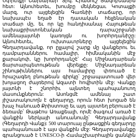
Սփիւռքի Նախարար՝ Տիկ. Հրանուշ Յակոբեանին
հետ: Այնուհետեւ, խումբը մեկնեցաւ Կոտայքի
մարզ, ուր այցելեցին Գառնիի տաճարը, որ
նախապէս եղած էր դասական հելլենական
տաճար մը, եւ որ կը հանդիսանայ Հայութեան
նախաքրիստոնէական դարաշրջանի
ամենայայտնի կառոյցն ու խորհրդանիշը:
Այնուհետեւ, ուխտաւորները այցելեցին
Գեղարդավանք, որ ըլլալով շարք մը վանքերու եւ
դամբարաններու համալիր, հիմնականին մէջ
քարակոփ, կը խորհրդանշէ՝ Հայ Միջնադարեան
ճարտարպետութեան վերելքը: Միջնադարեան
շինութիւններու այս համալիրը փռուած է
հրաշագեղ բնութեան գիրկը՝ շրջապատուած վեր
խոյացող ժայռերով Ազատի հովիտին մէջ: Վանքը
յայտնի է շնորհիւ այնտեղ պահպանուող
մասունքներուն: Ասոնցմէ ամենայ շատ
յիշատակուողն է գեղարդը, որուն հետ խոցած են
խաչ հանուած Քրիստոսը եւ այդ այստեղ բերուած է
ձեռամբ՝ Թաթէոս Առաքեալի, որմէ ծագում առած է
վանքին ներկայի անուանումը՝ Գեղարդավանք
(Գեղարդի Վանք): 500 տարուայ ընթացքին գեղարդը
պահպանուած է այս վանքին մէջ: Գեղարդավանքը
գրանցուած է UNESCO-ի Համաշխարհային ցանկին