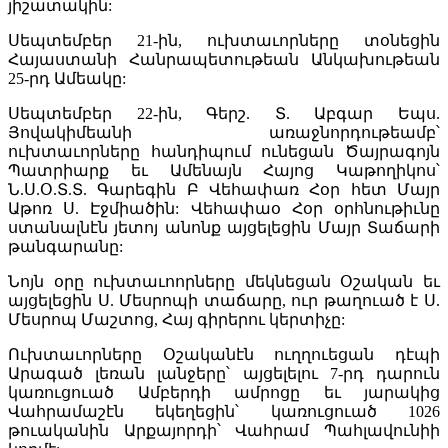
յիշատակին:
Սեպտեմբեր 21-ին, ուխտաւորները տօնեցին
Հայաստանի Հանրապետութեան Անկախութեան
25-րդ Ամեակը:
Սեպտեմբեր 22-ին, Գերշ. Տ. Աբգար Եպս.
Յովակիմեանի առաջնորդութեամբ՝
ուխտաւորները հանդիպում ունեցան Ծայրագոյն
Պատրիարք եւ Ամենայն Հայոց Կաթողիկոս՝
Ն.Ս.Օ.Տ.Տ. Գարեգին Բ Վեհափառ Հօր հետ Մայր
Աթոռ Ս. Էջմիածին: Վեհափաօ Հօր օրհնութիւնը
ստանալնէն յետոյ անոնք այցելեցին Մայր Տաճարի
թանգարանը:
Նոյն օրը ուխտաւոորները մեկնեցան Օշական եւ
այցելեցին Ս. Մեսրոպի տաճարը, ուր թաղուած է Ս.
Մեսրոպ Մաշտոց, Հայ գիրերու կերտիչը:
Ուխտաւորները Օշականէն ուղղուեցան դէպի
Արագած լեռան լանջերը՝ այցելելու 7-րդ դարուն
կառուցուած Ամբերդի ամրոցը եւ յարակից
Վահրամաշէն եկեղեցին՝ կառուցուած 1026
թուականին Արքայորդի՝ Վահրամ Պահլավունիի