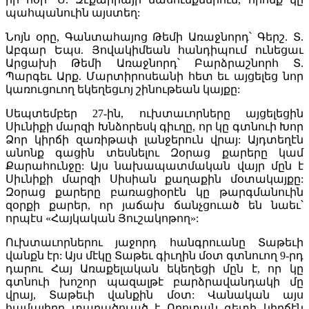
պահպանուին այստեղ:
Նոյն օրը, Գանտահայոց Թեմի Առաջնորդ՝ Գերշ. Տ.
Աբգար Եպս. Յովակիմեան հանդիպում ունեցաւ
Արցախի Թեմի Առաջնորդ՝ Բարձրաշնորհ Տ.
Պարգեւ Արք. Մարտիրոսեանի հետ եւ այցելեց նոր
կառուցուող եկեղեցւոյ շինութեան կայքը:
Սեպտեմբեր 27-ին, ուխտաւորները այցելեցին
Սիւնիքի մարզի Խնձորեսկ գիւղը, որ կը գտնուի Խոր
Ձոր կիրճի զառիթափ լանջերուն վրայ: Այդտեղէն
անոնք գացին տեսնելու Զօրաց քարերը կամ
Քարահունջը: Այս նախապատմական վայր մըն է
Սիւնիքի մարզի Սիսիան քաղաքին մօտակայքը:
Զօրաց քարերը բառացիօրէն կը թարգմանուին
զօրքի քարեր, որ յաճախ ճանչցուած են նաեւ՝
որպէս «Հայկական Յուշակոթող»:
Ուխտաւորներու յաջորդ հանգրուանը Տաթեւի
վանքն էր: Այս մէկը Տաթեւ գիւղին մօտ գտնուող 9-րդ
դարու Հայ Առաքելական եկեղեցի մըն է, որ կը
գտնուի խոշոր պազալթէ բարձրավանդակի մը
վրայ, Տաթեւի վանքին մօտ: Վանական այս
համալիրը տարածուած է Որոտան գետի կիրճէն