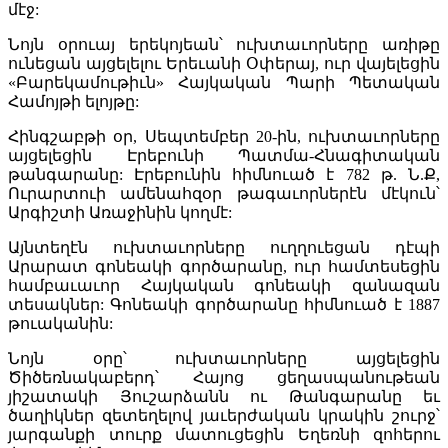
մէջ:
Նոյն օրուայ երեկոյեան՝ ուխտաւորները առիթը
ունեցան այցելելու Երեւանի Օփերայ, ուր վայելեցին
«Բարեկամութիւն» Հայկական Պարի Պետական
Համոյթի ելոյթը:
Հինգշաբթի օր, Սեպտեմբեր 20-ին, ուխտաւորները
այցելեցին Էրեբունի Պատմա-Հնագիտական
թանգարանը: Էրեբունին հիմնուած է 782 թ. Ն.Ք,
Ուրարտուի ամենահզօր թագաւորներէն մէկուն՝
Արգիշտի Առաջինին կողմէ:
Այնտեղէն ուխտաւորները ուղղուեցան դէպի
Արարատ գոնեակի գործարանը, ուր համտեսեցին
համբաւաւոր Հայկական գոնեակի զանազան
տեսակներ: Գոնեակի գործարանը հիմնուած է 1887
թուականին:
Նոյն օրը՝ ուխտաւորները այցելեցին
Ծիծեռնակաբերդ՝ Հայոց ցեղասպանութեան
յիշատակի Յուշարձանն ու Թանգարանը եւ
ծաղիկներ զետեղելով յաւերժական կրակին շուրջ՝
յարգանքի տուրք մատուցեցին Եղեռնի զոհերու