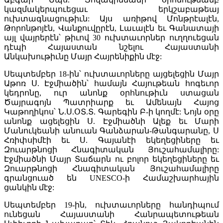
կազմակերպուեցաւ երկշաբաթեայ
ուխտագնացութիւն: Այս առիթով Մոնթրէալէն,
Թորոնթոյէն, Վանքուվըրէն, Լաւալէն եւ Գանատայի
այլ վայրերէն՝ թիւով 30 ուխտաւորներ ուղղուեցան
դէպի Հայաստան նշելու Հայաստանի
Անկախութիւնը Մայր Հայրենիքին մէջ:
Սեպտեմբեր 18-ին՝ ուխտաւորները այցելեցին Մայր
Աթոռ Ս. Էջմիածին՝ համայն Հայութեան հոգեւոր
կեդրոնը, ուր անոնք օրհնութիւն ստացան
Ծայրագոյն Պատրիարք եւ Ամենայն Հայոց
Կաթողիկոս՝ Ն.Ս.ՕՏ.Տ. Գարեգին Բ-ի կողմէ: Նոյն օրը
անոնք ացելեցին Ս. Էջմիածնի Ալեք եւ Մարի
Մանուկեանի անուան Գանձարան-Թանգարանը, Ս
Հռիփսիմէի եւ Ս. Գայանէի եկեղեցիները եւ
Զուարթնոցի Հնագիտական Յուշահամալիրը:
Էջմիածնի Մայր Տաճարն ու բոլոր եկեղեցիները եւ
Զուարթնոցի Հնագիտական Յուշահամալիրը
գրանցուած են UNESCO-ի Համաշխարհային
ցանկին մէջ:
Սեպտեմբեր 19-ին, ուխտաւորները հանդիպում
ունեցան Հայաստանի Հանրապետութեան