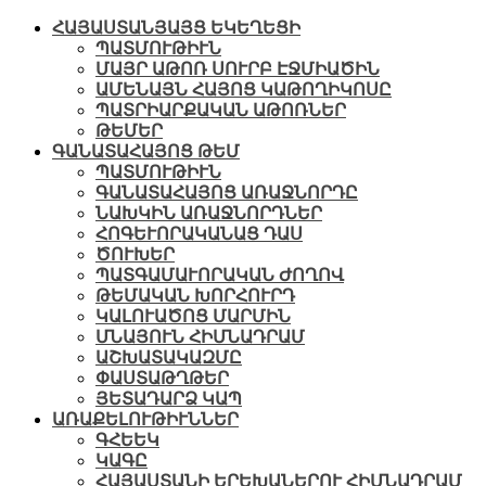
ՀԱՅԱՍՏԱՆՅԱՅՑ ԵԿԵՂԵՑԻ
ՊԱՏՄՈՒԹԻՒՆ
ՄԱՅՐ ԱԹՈՌ ՍՈՒՐԲ ԷՋՄԻԱԾԻՆ
ԱՄԵՆԱՅՆ ՀԱՅՈՑ ԿԱԹՈՂԻԿՈՍԸ
ՊԱՏՐԻԱՐՔԱԿԱՆ ԱԹՈՌՆԵՐ
ԹԵՄԵՐ
ԳԱՆԱՏԱՀԱՅՈՑ ԹԵՄ
ՊԱՏՄՈՒԹԻՒՆ
ԳԱՆԱՏԱՀԱՅՈՑ ԱՌԱՋՆՈՐԴԸ
ՆԱԽԿԻՆ ԱՌԱՋՆՈՐԴՆԵՐ
ՀՈԳԵՒՈՐԱԿԱՆԱՑ ԴԱՍ
ԾՈՒԽԵՐ
ՊԱՏԳԱՄԱՒՈՐԱԿԱՆ ԺՈՂՈՎ
ԹԵՄԱԿԱՆ ԽՈՐՀՈՒՐԴ
ԿԱԼՈՒԱԾՈՑ ՄԱՐՄԻՆ
ՄՆԱՅՈՒՆ ՀԻՄՆԱԴՐԱՄ
ԱՇԽԱՏԱԿԱԶՄԸ
ՓԱՍՏԱԹՂԹԵՐ
ՅԵՏԱԴԱՐՁ ԿԱՊ
ԱՌԱՔԵԼՈՒԹԻՒՆՆԵՐ
ԳՀԵԵԿ
ԿԱԳԸ
ՀԱՅԱՍՏԱՆԻ ԵՐԵԽԱՆԵՐՈՒ ՀԻՄՆԱԴՐԱՄ