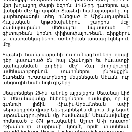
վեր խոյացող ժայռի եզրին: 14-15-րդ դարերու այս
վանքին մէջ կը գործէր Տաթեւի համալսարանը, որ
կարեւորագոյն տեղ ունեցած է Միջնադարեան
Հայկական կրթօճախներու շարքին մէջ:
Համալսարանը մեծապէս նպաստած է
գիտութեան, կրօնի, փիլիսոփայութեան, գիրքերու
եւ մանրանկարներու ստեղծման ասպարէզներուն
մէջ:
Տաթեւի համալսարանի ուսումնագէտները զգալի
դեր կատարած են հայ մշակոյթի եւ հաւատքի
պահպանման գործին մէջ՝ Հայ ժողովուրդի
ամենափոթորկուն տարիներու ընթացքին:
Տաթեւէն ուխտաւորները մեկենեցան Սեւան, ուր
անցուցին նաեւ նոյն գիշերը:
Սեպտեմբեր 28-ին, անոնք այցելեցին Սեւանայ Լիճ
եւ Սեւանավանք: եկեղեցիներու համալիր, որ կը
գտնուի լիճին Հիւսիս-Արեւմտեան ափի
թերակղզիին վրայ: Եկեղեցիներէն մէկուն մէջ եղած
արձանագրութեան մը համաձայն՝ Սեւանավանքը
հիմնուած է 874 թուականին Աշոտ Ա.-ի դուստր՝
Իշխանուհի Մարիամի կողմէ, որմէ տասնեակ