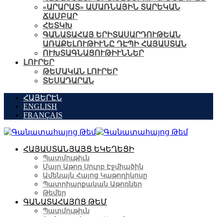
«ԱՐԱՐԱՏ» ԱՄԱՌՆԱՅԻՆ ՏԱՐԵԿԱՆ
ՃԱՄԲԱՐ
ՀԵՏԿԽ
ԳԱՆԱՏԱՀԱՅ ԵՐԻՏԱՍԱՐԴՈՒԹԵԱՆ
ԱՌԱՔԵԼՈՒԹԻՒՆԸ ԴԷՊԻ ՀԱՅԱՍՏԱՆ
ՈՒԽՏԱԳՆԱՑՈՒԹԻՒՆՆԵՐ
ԼՈՒՐԵՐ
ԹԵՄԱԿԱՆ ԼՈՒՐԵՐ
ՏԵՍԱԴԱՐԱՆ
ՀԱՅԵՐԷՆ
ENGLISH
FRANÇAIS
ՀԱՅԱՍՏԱՆՅԱՅՑ ԵԿԵՂԵՑԻ
Պատմութիւն
Մայր Աթոռ Սուրբ Էջմիածին
Ամենայն Հայոց Կաթողիկոսը
Պատրիարքական Աթոռներ
Թեմեր
ԳԱՆԱՏԱՀԱՅՈՑ ԹԵՄ
Պատմութիւն