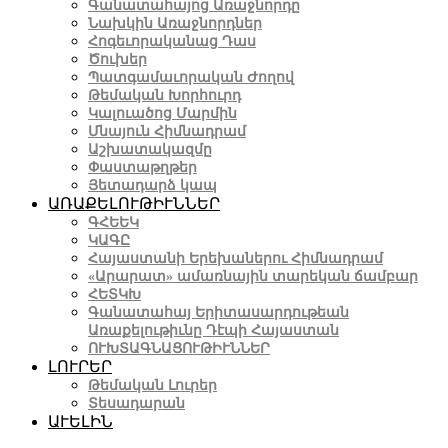
Գանատահայոց Առաջնորդը
Նախկին Առաջնորդներ
Հոգեւորականաց Դաս
Ծուխեր
Պատգամաւորական Ժողով
Թեմական Խորհուրդ
Կալուածոց Մարմին
Մնայուն Հիմնադրամ
Աշխատակազմը
Փաստաթղթեր
Յետադարձ կապ
ԱՌԱՔԵԼՈՒԹԻՒՆՆԵՐ
ԳՀԵԵԿ
ԿԱԳԸ
Հայաստանի Երեխաներու Հիմնադրամ
«Արարատ» ամառնային տարեկան ճամբար
ՀԵՏԿԽ
Գանատահայ Երիտասարդութեան
Առաքելութիւնը Դէպի Հայաստան
ՈՒԽՏԱԳՆԱՑՈՒԹԻՒՆՆԵՐ
ԼՈՒՐԵՐ
Թեմական Լուրեր
Տեսադարան
ԱՒԵԼԻՆ