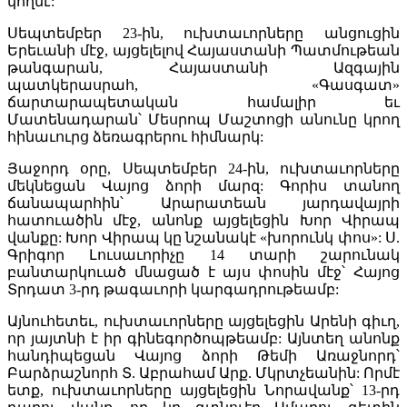
կողմէ:
Սեպտեմբեր 23-ին, ուխտաւորները անցուցին
Երեւանի մէջ, այցելելով Հայաստանի Պատմութեան
թանգարան, Հայաստանի Ազգային
պատկերասրահ, «Գասգատ»
ճարտարապետական համալիր եւ
Մատենադարան՝ Մեսրոպ Մաշտոցի անունը կրող
հինաւուրց ձեռագրերու հիմնարկ:
Յաջորդ օրը, Սեպտեմբեր 24-ին, ուխտաւորները
մեկնեցան Վայոց ձորի մարզ: Գորիս տանող
ճանապարհին՝ Արարատեան յարդավայրի
հատուածին մէջ, անոնք այցելեցին Խոր Վիրապ
վանքը: Խոր Վիրապ կը նշանակէ «խորունկ փոս»: Ս.
Գրիգոր Լուսաւորիչը 14 տարի շարունակ
բանտարկուած մնացած է այս փոսին մէջ՝ Հայոց
Տրդատ 3-րդ թագաւորի կարգադրութեամբ:
Այնուհետեւ, ուխտաւորները այցելեցին Արենի գիւղ,
որ յայտնի է իր գինեգործոպթեամբ: Այնտեղ անոնք
հանդիպեցան Վայոց ձորի Թեմի Առաջնորդ՝
Բարձրաշնորհ Տ. Աբրահամ Արք. Մկրտչեանին: Որմէ
ետք, ուխտաւորները այցելեցին Նորավանք՝ 13-րդ