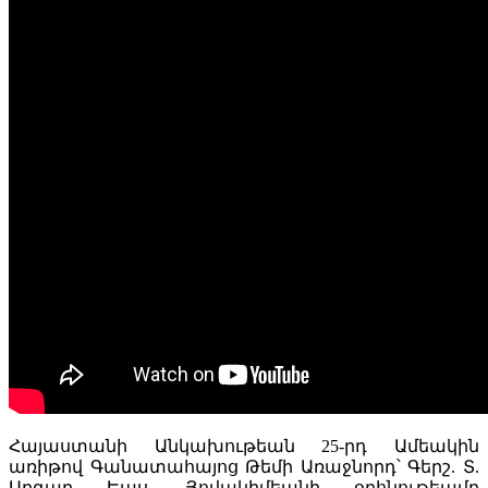
Հայաստանի Անկախութեան 25-րդ Ամեակին
առիթով Գանատահայոց Թեմի Առաջնորդ՝ Գերշ. Տ.
Աբգար Եպս. Յովակիմեանի օրհնութեամբ