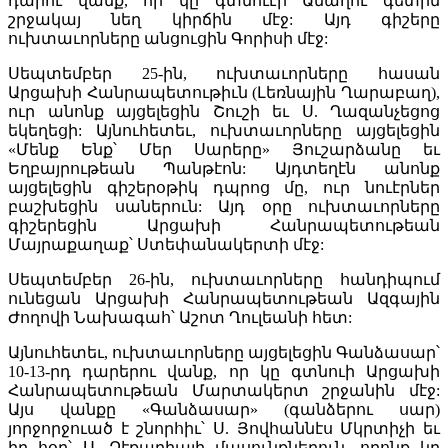
դարու վանք, որ կը գտնուէր Ամաղու գետին
շրջակայ նեղ կիրճին մէջ: Այդ գիշերը
ուխտաւորները անցուցին Գորիսի մէջ:
Սեպտեմբեր 25-ին, ուխտաւորները հասան
Արցախի Հանրապետութիւն (Լեռնային Ղարաբաղ),
ուր անոնք այցելեցին Շուշի եւ Ս. Ղազանչեցոց
եկեղեցի: Այնուհետեւ, ուխտաւորները այցելեցին
«Մենք Ենք՝ Մեր Սարերը» Յուշարձանը եւ
Եղբայրութեան Պանթէոն: Այդտեղէն անոնք
այցելեցին գիշերօթիկ դպրոց մը, ուր նուէրներ
բաշխեցին սաներուն: Այդ օրը ուխտաւորները
գիշերեցին Արցախի Հանրապետութեան
Մայրաքաղաք՝ Ստեփանակերտի մէջ:
Սեպտեմբեր 26-ին, ուխտաւորները հանդիպում
ունեցան Արցախի Հանրապետութեան Ազգային
Ժողովի Նախագահ՝ Աշոտ Ղուլեանի հետ:
Այնուհետեւ, ուխտաւորները այցելեցին Գանձասար՝
10-13-րդ դարերու վանք, որ կը գտնուի Արցախի
Հանրապետութեան Մարտակերտ շրջանին մէջ:
Այս վանքը «Գանձասար» (գանձերու սար)
յորջորջուած է շնորհիւ՝ Ս. Յովհաննէս Մկրտիչի եւ
իր հօր՝ Ս. Զէքարիայի մասունքներուն, որոնք կը