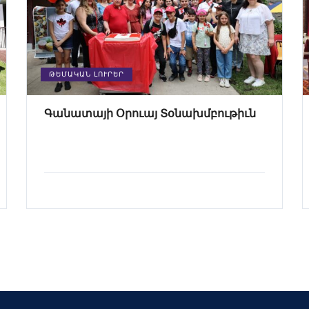
ԹԵՄԱԿԱՆ ԼՈՒՐԵՐ
Գանատայի Օրուայ Տօնախմբութիւն