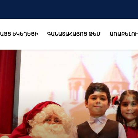
ԱՅՑ ԵԿԵՂԵՑԻ
ԳԱՆԱՏԱՀԱՅՈՑ ԹԵՄ
ԱՌԱՔԵԼՈՒ