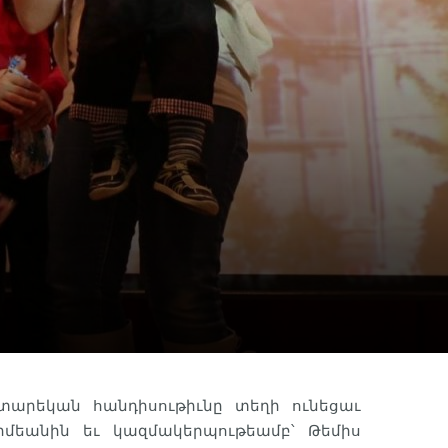
 տարեկան հանդիսութիւնը տեղի ունեցաւ
իմեանին եւ կազմակերպութեամբ՝ Թեմիս