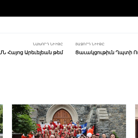
ՆԱԽՈՐԴ ՆԻՒԹԸ
ՅԱՋՈՐԴ ՆԻՒԹԸ
ԱՄՆ Հայոց Արեւելեան թեմ
Ցաւակցութիւն Ղպտի Ո