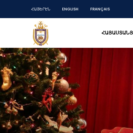
ՀԱՅԵՐԷՆ
ENGLISH
FRANÇAIS
ՀԱՅԱՍՏԱՆՅ