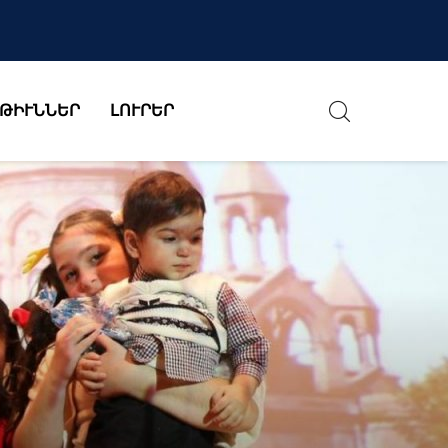
ԹԻՒՆՆԵՐ
ԼՈՒՐԵՐ