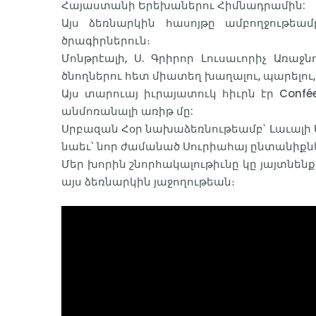
Հայաստանի Երեխաներու Հիմնադրամին:
Այս ձեռնարկին հասոյթը ամբողջութե
ծրագիրներուն։
Մոնթրէալի, Ս. Գրիրոր Լուսաւորիչ Առա
ծնողներու հետ միատեղ խաղալու, պարելու,
Այս տարուայ իւրայատուկ հիւրն էր Confée
անմոռանալի առիթ մը:
Սրբազան Հօր նախաձեռնութեամբ՝ Լաւալի Ս
նաեւ՝ նոր ժամանած Սուրիահայ ընտանիքնե
Մեր խորին շնորհակալութիւնը կը յայտնենք
այս ձեռնարկին յաջողութեան։