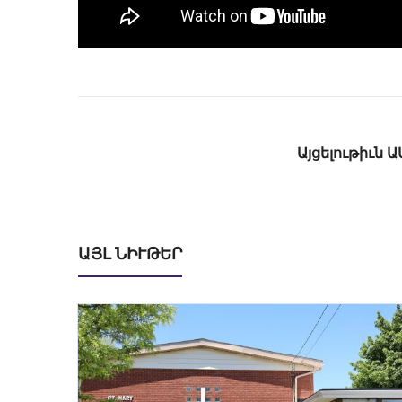
Այցելութիւն 
ԱՅԼ ՆԻՒԹԵՐ