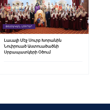
ԹԵՄԱԿԱՆ ԼՈՒՐԵՐ
Լաւալի Մէջ Սուրբ Խորանին
Նուիրուած Աստուածածնի
Սրբապատկերի Օծում