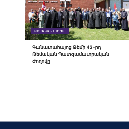
ԹԵՄԱԿԱՆ ԼՈՒՐԵՐ
Գանատահայոց Թեմի 42-րդ
Թեմական Պատգամաւորական
Ժողովը