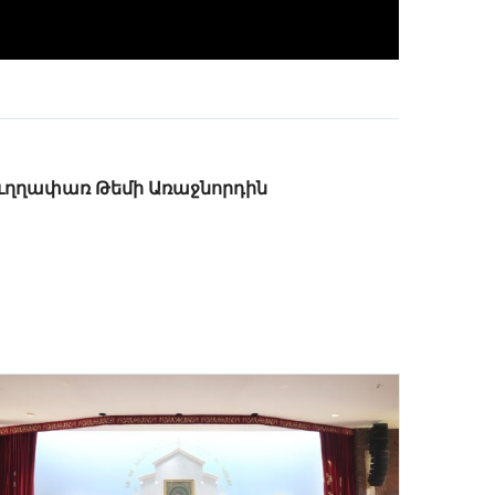
ւղղափառ Թեմի Առաջնորդին