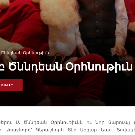
 Ծննդեան Օրհնութիւն
բ Ծննդեան Օրհնութիւն
PIN IT
կներու Ս. Ծննդեան Օրհնութիւնն ու Նոր Տարուայ
 Առաջնորդ՝ Գերաշնորհ Տէր Աբգար Եպս. Յովակ