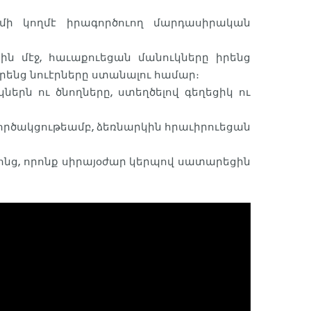
մի կողմէ իրագործուող մարդասիրական
ին մէջ, հաւաքուեցան մանուկները իրենց
իրենց նուէրները ստանալու համար։
կներն ու ծնողները, ստեղծելով գեղեցիկ ու
գործակցութեամբ, ձեռնարկին հրաւիրուեցան
անոնց, որոնք սիրայօժար կերպով սատարեցին